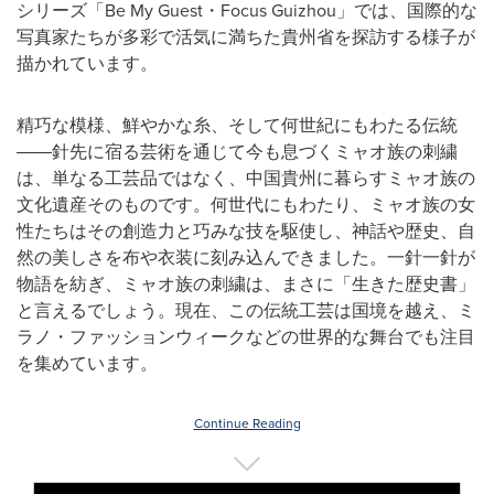
シリーズ「Be My Guest・Focus Guizhou」では、国際的な
写真家たちが多彩で活気に満ちた貴州省を探訪する様子が
描かれています。
精巧な模様、鮮やかな糸、そして何世紀にもわたる伝統
――針先に宿る芸術を通じて今も息づくミャオ族の刺繍
は、単なる工芸品ではなく、中国貴州に暮らすミャオ族の
文化遺産そのものです。何世代にもわたり、ミャオ族の女
性たちはその創造力と巧みな技を駆使し、神話や歴史、自
然の美しさを布や衣装に刻み込んできました。一針一針が
物語を紡ぎ、ミャオ族の刺繍は、まさに「生きた歴史書」
と言えるでしょう。現在、この伝統工芸は国境を越え、ミ
ラノ・ファッションウィークなどの世界的な舞台でも注目
を集めています。
Continue Reading