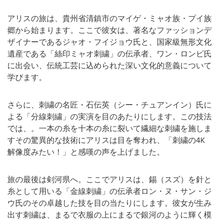
アリスの旅は、貴州省清鎮市のマイゲ・ミャオ族・プイ族
郷から始まります。ここで彼女は、著名なファッションデ
ザイナーであるジャオ・フイジョウ氏と、国家級無形文化
遺産である「絲印ミャオ刺繍」の伝承者、ワン・ロンビ氏
に出会い、伝統工芸に込められた深い文化的意義について
学びます。
さらに、刺繍の名匠・石伝英（シー・チュアンイン）氏に
よる「分線刺繍」の実演を目のあたりにします。この技法
では、。一本の糸を十本の糸に裂いて繊細な刺繍を施しま
すその驚異的な技術にアリスは目を奪われ、「刺繍の4K
解像度みたい！」と感嘆の声を上げました。
旅の最後は剣河県へ。ここでアリスは、錫（スズ）を針と
糸として用いる「金線刺繍」の伝承者ロン・ヌ・サン・ジ
ウ氏のその卓越した技を目の当たりにします。彼女が生み
出す刺繍は、まるで衣服の上にまるで銀河のように輝く模