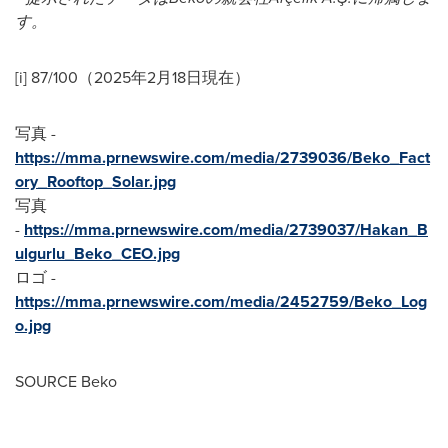
す。
[i] 87/100（2025年2月18日現在）
写真 -
https://mma.prnewswire.com/media/2739036/Beko_Fact
ory_Rooftop_Solar.jpg
写真
-
https://mma.prnewswire.com/media/2739037/Hakan_B
ulgurlu_Beko_CEO.jpg
ロゴ -
https://mma.prnewswire.com/media/2452759/Beko_Log
o.jpg
SOURCE Beko