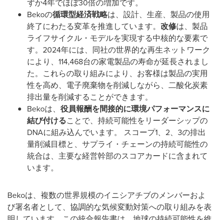
ずか4年でほぼ30倍の増加です。
Bekoの
循環型経済戦略
は、設計、生産、製品の使用
終了にわたる変革を推進しています。
改修
は、製品
ライフサイクル・モデルを実現する中核的な要素で
す。2024年には、同社の世界的な再生ネットワーク
により、114,468台の家電製品の寿命が延長されまし
た。これらの取り組みにより、お客様は製品の実用
性を高め、電子廃棄物を削減しながら、二酸化炭素
排出量を削減することができます。
Bekoは、
役員報酬を間接的に環境パフォーマンスに
結び付ける
ことで、持続可能性をリーダーシップの
DNAに組み込んでいます。 スコープ1、2、3の排出
量削減目標と、サプライ・チェーンの持続可能性の
統合は、主要な経営幹部のスコアカードに含まれて
います。
Bekoは、複数の世界規模のイニシアチブのメンバーおよ
び署名者として、協調的な気候変動対策への取り組みを表
明しています。この統合報告書は、地球の持続可能性を維