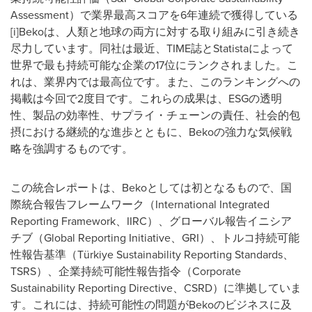
Assessment）で業界最高スコアを6年連続で獲得している
[i]Bekoは、人類と地球の両方に対する取り組みに引き続き
尽力しています。同社は最近、TIME誌とStatistaによって
世界で最も持続可能な企業の17位にランクされました。こ
れは、業界内では最高位です。また、このランキングへの
掲載は今回で2度目です。これらの成果は、ESGの透明
性、製品の効率性、サプライ・チェーンの責任、社会的包
摂における継続的な進歩とともに、Bekoの強力な気候戦
略を強調するものです。
この統合レポートは、Bekoとしては初となるもので、国
際統合報告フレームワーク（International Integrated
Reporting Framework、IIRC）、グローバル報告イニシア
チブ（Global Reporting Initiative、GRI）、トルコ持続可能
性報告基準（Türkiye Sustainability Reporting Standards、
TSRS）、企業持続可能性報告指令（Corporate
Sustainability Reporting Directive、CSRD）に準拠していま
す。これには、持続可能性の問題がBekoのビジネスに及