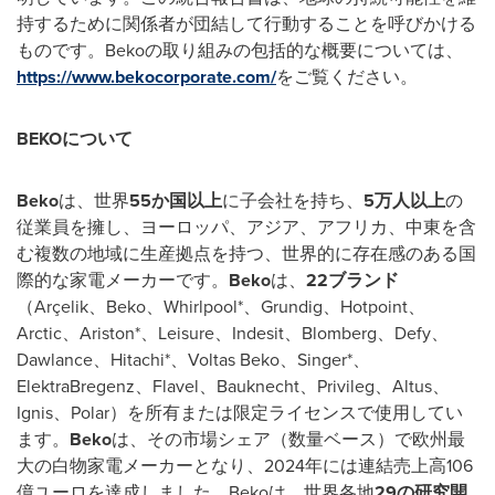
持するために関係者が団結して行動することを呼びかける
ものです。Bekoの取り組みの包括的な概要については、
https://www.bekocorporate.com/
をご覧ください。
BEKO
について
Beko
は、世界
55
か国以上
に子会社を持ち、
5
万人以上
の
従業員を擁し、ヨーロッパ、アジア、アフリカ、中東を含
む複数の地域に生産拠点を持つ、世界的に存在感のある国
際的な家電メーカーです。
Beko
は、
22
ブランド
（Arçelik、Beko、Whirlpool*、Grundig、Hotpoint、
Arctic、Ariston*、Leisure、Indesit、Blomberg、Defy、
Dawlance、Hitachi*、Voltas Beko、Singer*、
ElektraBregenz、Flavel、Bauknecht、Privileg、Altus、
Ignis、Polar）を所有または限定ライセンスで使用してい
ます。
Beko
は、その市場シェア（数量ベース）で欧州最
大の白物家電メーカーとなり、2024年には連結売上高106
億ユーロを達成しました。Bekoは、世界各地
29
の研究開