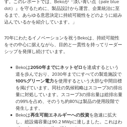
す。このレポートでは、Bekoが『淡い青い点（pale blue
dot）』を守るために、製品設計から運営、企業統治に至
るまで、あらゆる意思決定に持続可能性をどのように組み
込んでいるかを紹介しています。」
70年にわたるイノベーションを祝うBekoは、持続可能性
をその中心に据えながら、目的と一貫性を持ってリーダー
シップを発揮し続けています。
Bekoは
2050
年までにネットゼロ
を達成するという
道を歩んでおり、2030年までにすべての製造施設で
100%
グリーン電力
を使用するという大胆な中間目標
を掲げています。同社の気候戦略はスコープ3の排出
量に対処しています。スコープ3の排出量は総排出量
の99%を占め、そのうち約80%は製品の使用段階で
発生します。
Bekoは
再生可能エネルギーへの投資
を急速に拡大
し、総設備容量は90.2 MWpに達しました。これはわ