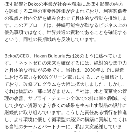
ぼす影響とBekoの事業が社会や環境に及ぼす影響の両方
を評価する二重の重要性評価が含まれており、利害関係者
の視点と社内分析を組み合わせて具体的な行動を推進しま
す。このアプローチは、持続可能性が単なるビジネス上の
優先事項ではなく、世界共通の責務であることを確認する
という、同社の長期戦略を反映しています。
BekoのCEO、Hakan Bulgurlu氏は次のように述べていま
す。「ネットゼロの未来を確保するには、絶対的な集中力
と具体的な行動が必要です。当社は、2030年までに製造
における電力を100%グリーン電力にすることを目標とし
ており、改修プログラムを大幅に拡大しました。しかし、
それは物語の一部に過ぎません。当社は、水と廃棄物の管
理の改善、サプライ・チェーン全体での排出量の削減、そ
して少ない資源でより多くの成果を生み出す製品の設計に
継続的に取り組んでいます。こうした責任ある慣行を推進
し、より環境に優しく循環型の経済の構築に貢献してくれ
る当社のチームとパートナーに、私は大変感謝していま