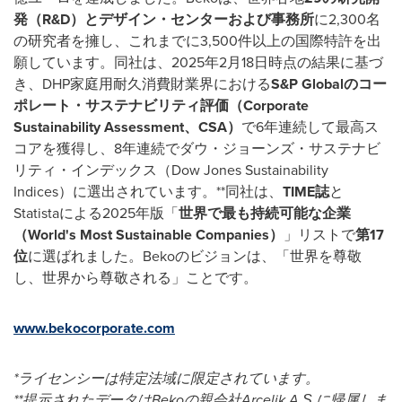
発（
R&D
）とデザイン・センターおよび事務所
に2,300名
の研究者を擁し、これまでに3,500件以上の国際特許を出
願しています。同社は、2025年2月18日時点の結果に基づ
き、DHP家庭用耐久消費財業界における
S&P Global
のコー
ポレート・サステナビリティ評価（
Corporate
Sustainability Assessment
、
CSA
）
で6年連続して最高ス
コアを獲得し、8年連続でダウ・ジョーンズ・サステナビ
リティ・インデックス（Dow Jones Sustainability
Indices）に選出されています。**同社は、
TIME
誌
と
Statistaによる2025年版「
世界で最も持続可能な企業
（
World's Most Sustainable Companies
）
」リストで
第
17
位
に選ばれました。Bekoのビジョンは、「世界を尊敬
し、世界から尊敬される」ことです。
www.bekocorporate.com
*
ライセンシーは特定法域に限定されています。
**
提示されたデータは
Beko
の親会社
Arçelik A.Ş.
に帰属しま