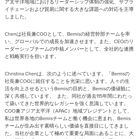
ア太平洋地域におけるリーダーシップ体制の強化、サプラ
イチェーンおよび貿易に関する大きな課題への対応を主導
しました。
Chenは社長兼COOとして、Bemisの経営幹部チームを率
い、グローバルでの成長を加速させます。また、CEOのリ
ーダーシップチームの中核メンバーとして、全社的な連携
と戦略実行を担います。
Christina Chenは、次のように述べています。「Bemisの
社長兼COOに就任することを光栄に思います。人々の生
活を向上させるというBemisの目的と、Bemisの価値観に
深く共感しています。 また、同社が過去115年間にわたっ
て築いてきた世界的なレガシーを強く意識しています。
COO兼アジア太平洋（APAC）地域プレジデントとして、
私は世界各地のBemisチームと働く機会に恵まれ、Bemis
チームが生み出す素晴らしい価値を直接目にしてきまし
た。当社が企業として極めて重要な局面にあることに、大