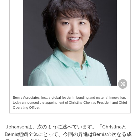
Bemis Associates, Inc., a global leader in bonding and material innovation,
today announced the appointment of Christina Chen as President and Chief
Operating Officer.
Johansenは、次のように述べています。「Christinaと
Bemis組織全体にとって、今回の昇進はBemisの次なる成