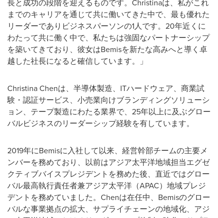
長と成功の段階を迎えるものです。Christinaは、私がこれ
までのキャリアを通じて共に働いてきた中で、最も優れた
リーダーでありビジネスパーソンの1人です。20年近くに
わたって共に働く中で、私たちは強固なパートナーシップ
を築いてきており、彼女はBemisを新たな高みへと導く卓
越した社長になると確信しています。」
Christina Chenは、半導体製造、ITハードウェア、商業試
験・認証サービス、小売業向けブランディングソリューシ
ョン、テープ製造にわたる業界で、25年以上に及ぶグロー
バルビジネスのリーダーシップ経験を有しています。
2019年にBemisに入社して以来、経営幹部チームの主要メ
ンバーを務めており、以前はアジア太平洋地域担当エグゼ
クティブバイスプレジデントを務めた後、直近ではグロー
バル最高執行責任者兼アジア太平洋（APAC）地域プレジ
デントを務めていました。Chenは在任中、Bemisのグロー
バルな事業拠点の拡大、サプライチェーンの地域化、アジ