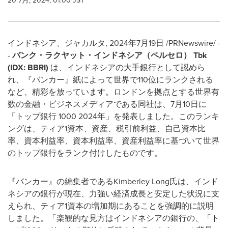
20 7月, 2024, 01:00 JST
インドネシア、ジャカルタ, 2024年7月19日 /PRNewswire/ -
-
バンク・ラクヤット・インドネシア（ペルセロ）
Tbk
(IDX: BBRI)
は、インドネシアの大手銀行として認めら
れ、『バンカー』紙によって世界で110位にランクされる
など、精彩を放っています。ロンドンを拠点とする世界有
数の金融・ビジネスメディアである同社は、7月10日に
「トップ銀行 1000 2024年」を発表しました。このランキ
ングは、ティア1資本、資産、税引前利益、自己資本比
率、資本利益率、資本利益率、資産利益率に基づいて世界
のトップ銀行をランク付けしたものです。
『バンカー』の編集者であるKimberley Long氏は、インド
ネシアの銀行が現在、力強い経済成長と安定した状況に支
えられ、ティア1資本の増加期にあることを強調的に説明
しました。「楽観的な見方はインドネシアの銀行の、「ト