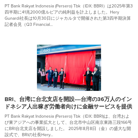
PT Bank Rakyat Indonesia (Persero) Tbk（IDX: BBRI）は2025年第3
四半期に41兆2000億ルピアの純利益を計上しました。Hery
Gunardi社長は10月30日にジャカルタで開催された第3四半期決算
記者会見（Q3 Financial...
BRI、台湾に台北支店を開設----台湾の36万人のイン
ドネシア人出稼ぎ労働者向けに金融サービスを提供
PT Bank Rakyat Indonesia (Persero) Tbk（IDX: BBRI)は、台湾およ
び東アジアへの事業拡大として、台北市中山区南京東路三段166号
にBRI台北支店を開設しました。 2025年8月8日（金）の盛大な開
設式で、BRIの社長Hery...