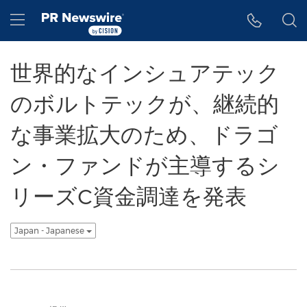
アクセシビリティ・ステートメント
Skip Navigation
Hamburger menu
世界的なインシュアテック
のボルトテックが、継続的
な事業拡大のため、ドラゴ
ン・ファンドが主導するシ
リーズC資金調達を発表
Japan - Japanese