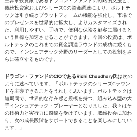
主幹事投資家であるドラゴン・ファンドの戦略的支援と、
後続投資家およびシリーズCの資金調達により、ボルトテ
ックは引き続きプラットフォームの機能を強化し、市場で
のプレゼンスを世界的に拡大し、よりカスタマイズされ
た、利用しやすい、
手頃
で
、便利な保険を顧客に届けると
いう目標を加速させることができます。今回の投資は、ボ
ルトテックのこれまでの資金調達ラウンドの成功に続くも
ので、インシュアテック分野のリーダーとしての役割をさ
らに確立するものです。
ドラゴン・ファンドのCIO
であるRidhi Chaudhary
氏
は次の
ように述べています。「ボルトテックのシリーズCラウン
ドを主導できることをうれしく思います。ボルトテックは
短期間で、世界的な存在感と規模を持つ、組み込み型の大
手インシュアテック・プレーヤーとなりました。我々はそ
の技術力と実行力に感銘を受けています。取締役会に加わ
り、次の成長段階をサポートできることを楽しみにしてい
ます。」