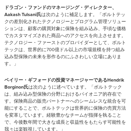
ドラゴン・ファンドのマネージング・ディレクター、
Aakash Tulsani
氏
は次のように補足します。「ボルトテッ
クの差別化されたテクノロジーとプログラム管理ソリュー
ションは、顧客の購買対象に保険を組み込み、手頃な価格
でカスタマイズされた商品へのアクセスを向上させます。
テクノロジー・ファーストのプロバイダーとして、ボルト
テックは、世界的に700億ドル以上の市場規模を持つ組み
込み型保険の未来を形作るのにふさわしい立場にありま
す。」
ベイリー・ギフォードの投資マネージャーである
Hendrik
Borginon
氏
は次のように述べています。「ボルトテック
は、組み込み型保険の分野におけるパイオニア的存在で
す。保険商品の販売パートナーへのシームレスな統合を可
能にすることで、ボルトテックは世界的に保険の売買方法
を変革しています。経験豊かなチームが指揮を執ること
で、今後数年間で大きな成長と収益性をもたらす可能性を
我々は
楽観視しています。」