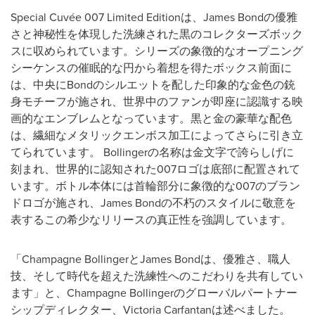
Special Cuvée 007 Limited Editionは、James Bondの優雅
さと神秘性を体現した洗練された黒のコレクターズボック
スに収められています。シリーズの象徴的なオープニング
シーケンスの催眠的な円から着想を得たボックス前面に
は、中央にBondのシルエットを配した印象的な金色の銃
身モチーフが施され、世界中のファンが即座に認識する映
画的なエンブレムとなっています。黒と金の豪華な配色
は、繊細なメタリックエンボス加工によってさらに引き立
てられています。 Bollingerの名称は金文字で誇らしげに
刻まれ、世界的に認知された007ロゴは底部に配置されて
います。ボトル本体には首輪部分に象徴的な007のブラン
ドロゴが施され、James Bondの不朽のスタイルに敬意を
表するこの希少なリリースの真正性を強調しています。
「Champagne BollingerとJames Bondは、優雅さ、職人
技、そして時代を超えた洗練性へのこだわりを共有してい
ます」と、Champagne Bollingerのグローバルパートナー
シップディレクター、Victoria Carfantanは述べました。