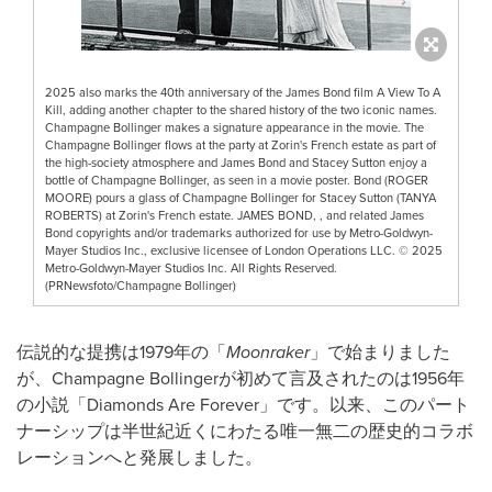
2025 also marks the 40th anniversary of the James Bond film A View To A
Kill, adding another chapter to the shared history of the two iconic names.
Champagne Bollinger makes a signature appearance in the movie. The
Champagne Bollinger flows at the party at Zorin's French estate as part of
the high-society atmosphere and James Bond and Stacey Sutton enjoy a
bottle of Champagne Bollinger, as seen in a movie poster. Bond (ROGER
MOORE) pours a glass of Champagne Bollinger for Stacey Sutton (TANYA
ROBERTS) at Zorin's French estate. JAMES BOND, , and related James
Bond copyrights and/or trademarks authorized for use by Metro-Goldwyn-
Mayer Studios Inc., exclusive licensee of London Operations LLC. © 2025
Metro-Goldwyn-Mayer Studios Inc. All Rights Reserved.
(PRNewsfoto/Champagne Bollinger)
伝説的な提携は1979年の「
Moonraker
」で始まりました
が、Champagne Bollingerが初めて言及されたのは1956年
の小説「Diamonds Are Forever」です。以来、このパート
ナーシップは半世紀近くにわたる唯一無二の歴史的コラボ
レーションへと発展しました。