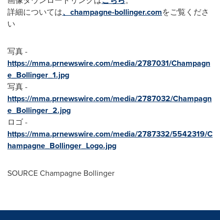
画像ダウンロードリンクは
こちら
。
詳細については
、champagne-bollinger.com
をご覧くださ
い
写真 -
https://mma.prnewswire.com/media/2787031/Champagn
e_Bollinger_1.jpg
写真 -
https://mma.prnewswire.com/media/2787032/Champagn
e_Bollinger_2.jpg
ロゴ -
https://mma.prnewswire.com/media/2787332/5542319/C
hampagne_Bollinger_Logo.jpg
SOURCE Champagne Bollinger