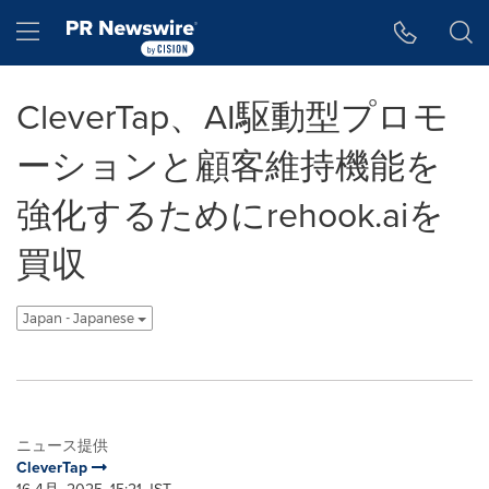
アクセシビリティ・ステートメント
Skip Navigation
Hamburger menu
CleverTap、AI駆動型プロモ
ーションと顧客維持機能を
強化するためにrehook.aiを
買収
Japan - Japanese
ニュース提供
CleverTap