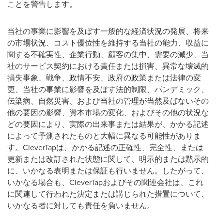
ことを警告します。
当社の事業に影響を及ぼす一般的な経済状況の発展、将来
の市場状況、コスト優位性を維持する当社の能力、収益に
関する不確実性、企業行動、顧客の集中、需要の減少、当
社のサービス契約における責任または損害、異常な壊滅的
損失事象、戦争、政情不安、政府の政策または法律の変
更、当社の事業に影響を及ぼす法的制限、パンデミック、
伝染病、自然災害、および当社の管理が当然及ばないその
他の要因の影響、資本市場の変化、およびその他の状況な
どの要因により、実際の出来事または結果が、かかる記述
によって予測されたものと大幅に異なる可能性がありま
す。CleverTapは、かかる記述の正確性、完全性、または
更新または改訂された状態に関して、明示的または黙示的
に、いかなる表明または保証も行いません。したがって、
いかなる場合も、CleverTapおよびその関連会社は、これ
に関連して行われた決定または講じられた措置について、
いかなる者に対しても責任を負いません。