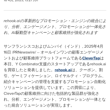
16 4月, 2025, 15:21 JST
rehook.ai
の革新的なプロモーション・エンジンの統合によ
り、分析、エンゲージメント、プロモーションが一体化さ
れ、
AI
駆動型キャンペーンと顧客維持が強化されます
サンフランシスコおよびムンバイ（インド）
,
2025年4月
16日
/PRNewswire/ -- オールインワンの顧客エンゲージメ
ントおよび顧客維持プラットフォームである
CleverTap
は
本日、Y Combinator支援のスタートアップであるrehook.ai
を買収したと発表しました。
rehook.ai
は、クーポン、割
引、ゲーミフィケーション、ロイヤルティ・プログラム、
紹介キャンペーンの管理を支援するプロモーション自動化
ソリューションを提供しています。この買収により、
CleverTapの顧客維持に向けた包括的な製品群が強化さ
れ、分析、エンゲージメント、プロモーションが一体とな
った統合ソリューションが実現します。