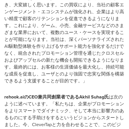
き、大変嬉しく思います。この買収により、当社の顧客エ
ンゲージメント・エコシステムが強化され、企業はより高
い精度で顧客のリテンションを促進できるようになりま
す。これにより、ゲーム、小売、金融サービスなどのさま
ざまな業界において、複数のユース・ケースを実現するこ
とが可能になります。当社は、深くパーソナライズされた
AI駆動型体験を作り上げるサポート能力を強化するだけで
なく、統合されたプロモーション管理を通じたクロスセル
およびアップセルの新たな機会も開拓できるようになりま
す。最終的には、お客様の生涯価値を最大化し、持続可能
な成長を促進し、ユーザとのより強固で忠実な関係を構築
できるよう支援することが目的です。」
rehook.ai
の
CEO
兼共同創業者である
Akhil Suhag
氏
は次の
ように述べています。「私たちは、企業がプロモーション
をよりスマートでダイナミック、そして本当に影響力のあ
るものにする手助けをするというビジョンからスタートし
ました。今、CleverTapと力を合わせることで、このビジ