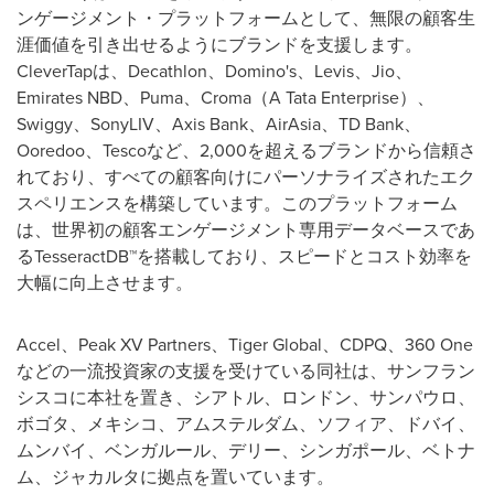
ンゲージメント・プラットフォームとして、無限の顧客生
涯価値を引き出せるようにブランドを支援します。
CleverTapは、Decathlon、Domino's、Levis、Jio、
Emirates NBD、Puma、Croma（A Tata Enterprise）、
Swiggy、SonyLIV、Axis Bank、AirAsia、TD Bank、
Ooredoo、Tescoなど、2,000を超えるブランドから信頼さ
れており、すべての顧客向けにパーソナライズされたエク
スペリエンスを構築しています。このプラットフォーム
は、世界初の顧客エンゲージメント専用データベースであ
るTesseractDB™を搭載しており、スピードとコスト効率を
大幅に向上させます。
Accel、Peak XV Partners、Tiger Global、CDPQ、360 One
などの一流投資家の支援を受けている同社は、サンフラン
シスコに本社を置き、シアトル、ロンドン、サンパウロ、
ボゴタ、メキシコ、アムステルダム、ソフィア、ドバイ、
ムンバイ、ベンガルール、デリー、シンガポール、ベトナ
ム、ジャカルタに拠点を置いています。