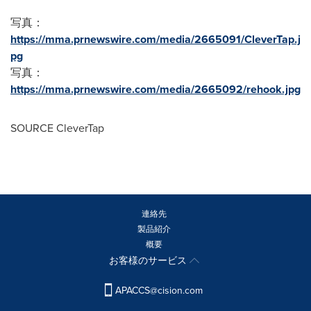
写真：
https://mma.prnewswire.com/media/2665091/CleverTap.j
pg
写真：
https://mma.prnewswire.com/media/2665092/rehook.jpg
SOURCE CleverTap
連絡先
製品紹介
概要
お客様のサービス
APACCS@cision.com