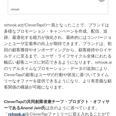
rehook
rehook.aiがCleverTapの一員となったことで、ブランドは
多様なプロモーション・キャンペーンを作成、配信、追
跡、最適化する能力が強化され、最終的にはコンバージョ
ンとユーザ定着率の向上が期待できます。ブランドは、初
回の顧客獲得やオンボーディングから、顧客維持やロイヤ
ルティに至るまで、ユーザ・ライフサイクル全体にわたる
幅広い顧客ニーズに対応できるようになります。rehook.ai
のリアルタイムなプロモーション・データの追加により、
CleverTapの顧客はユーザの行動や状況に基づいてタイム
リーなオファーを提供できるようになり、より有意義な顧
客関係の構築が可能になります。
CleverTap
の共同創業者兼チーフ・プロダクト・オフィサ
ーである
Anand Jain
氏
は次のように述べています。
「
rehook.ai
をCleverTapファミリーに迎え入れることがで