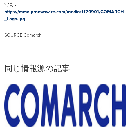
写真 -
https://mma.prnewswire.com/media/1120901/COMARCH
_Logo.jpg
SOURCE Comarch
同じ情報源の記事