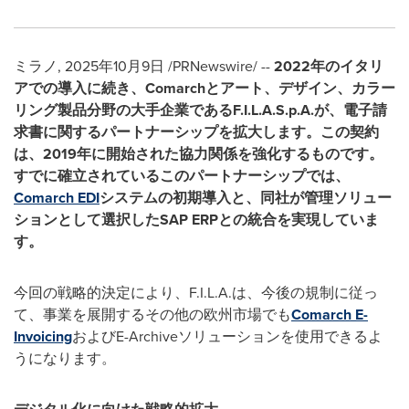
ミラノ
,
2025年10月9日
/PRNewswire/ --
2022
年のイタリ
アでの導入に続き、Comarch
とアート、デザイン、カラー
リング製品分野の大手企業であるF.I.L.A.S.p.A.
が、電子請
求書に関するパートナーシップを拡大します。この契約
は、2019
年に開始された協力関係を強化するものです。
すでに確立されているこのパートナーシップでは、
Comarch EDI
システムの初期導入と、同社が管理ソリュー
ションとして選択したSAP ERP
との統合を実現していま
す。
今回の戦略的決定により、F.I.L.A.は、今後の規制に従っ
て、事業を展開するその他の欧州市場でも
Comarch E-
Invoicing
およびE-Archiveソリューションを使用できるよ
うになります。