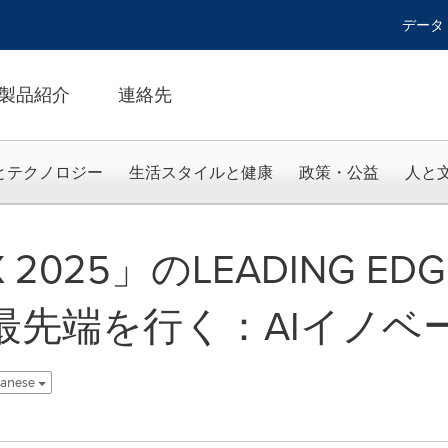
データ
製品紹介
連絡先
とテクノロジー
生活スタイルと健康
政策・公益
人と
 2025」のLEADING ED
Eが最先端を行く：AIイノ
panese