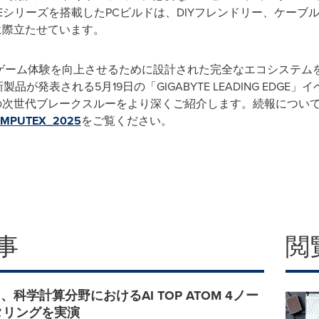
 ICEシリーズを搭載したPCビルドは、DIYフレンドリー、ケー
らに際立たせています。
とゲーム体験を向上させるために設計された完全なエコシステム
新製品が発表される5月19日の「GIGABYTE LEADING EDG
TEの次世代ブレークスルーをより深くご紹介します。続報につい
_COMPUTEX_2025
をご覧ください。
事
閲
TE、科学計算分野におけるAI TOP ATOM 4ノー
タリングを実演