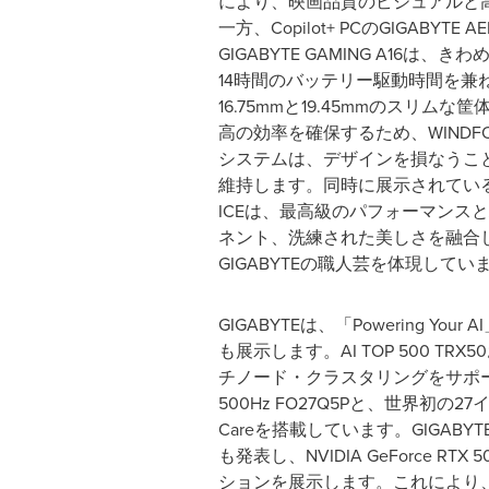
により、映画品質のビジュアルと
一方、Copilot+ PCのGIGABYTE 
GIGABYTE GAMING A16は
14時間のバッテリー駆動時間を兼
16.75mmと19.45mmのスリム
高の効率を確保するため、WINDFORCE
システムは、デザインを損なうこ
維持します。同時に展示されているAOR
ICEは、最高級のパフォーマンス
ネント、洗練された美しさを融合し
GIGABYTEの職人芸を体現してい
GIGABYTEは、「Powerin
も展示します。AI TOP 500 T
チノード・クラスタリングをサポー
500Hz FO27Q5Pと、世界初の2
Careを搭載しています。GIGABY
も発表し、NVIDIA GeForce 
ションを展示します。これにより