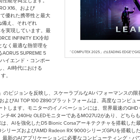
高性能を両立します。
AERO X16、および
、きわめて優れた携帯性と最大
ね備え、それぞれ
な筐体を実現しています。最
 INFINITY EX冷却
となく最適な熱管理を
US SUPREME 5
「COMPUTEX 2025」のLEADING EDG
とハイエンド・コンポー
、AI時代における
ます。
g Your AI」のビジョンを反映し、スケーラブルなAIパフォーマン
RX50およびAI TOP 100 Z890プラットフォームは、高度な
トします。モニターのイノベーションには、世界最速のQHD 
7インチ4K 240Hz OLEDモニターであるMO27U2があり、どちら
TEは、AIを強化したD5 Bionic Corsaアーキテクチャを搭載
RTX 50シリーズおよびAMD Radeon RX 9000シリーズGP
、最新のAIアプリケーションに必要なコンピューティング・パ