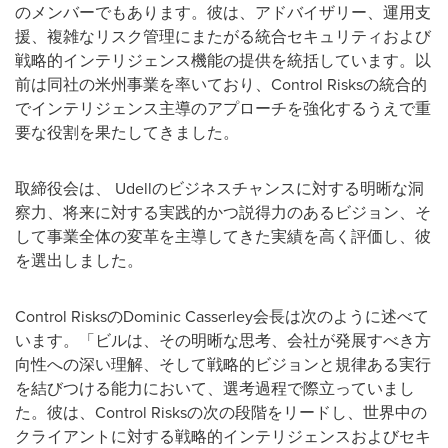
のメンバーでもあります。彼は、アドバイザリー、運用支
援、複雑なリスク管理にまたがる統合セキュリティおよび
戦略的インテリジェンス機能の提供を統括しています。以
前は同社の米州事業を率いており、Control Risksの統合的
でインテリジェンス主導のアプローチを強化するうえで重
要な役割を果たしてきました。
取締役会は、 Udellのビジネスチャンスに対する明晰な洞
察力、将来に対する実践的かつ説得力のあるビジョン、そ
して事業全体の変革を主導してきた実績を高く評価し、彼
を選出しました。
Control RisksのDominic Casserley会長は次のように述べて
います。「ビルは、その明晰な思考、会社が発展すべき方
向性への深い理解、そして戦略的ビジョンと規律ある実行
を結びつける能力において、選考過程で際立っていまし
た。彼は、Control Risksの次の段階をリードし、世界中の
クライアントに対する戦略的インテリジェンスおよびセキ