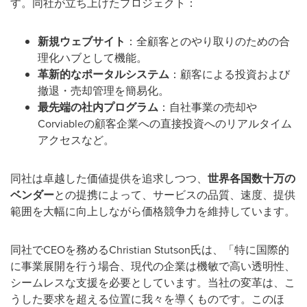
す。同社が立ち上げたプロジェクト：
新規ウェブサイト
：全顧客とのやり取りのための合
理化ハブとして機能。
革新的なポータルシステム
：顧客による投資および
撤退・売却管理を簡易化。
最先端の社内プログラム
：自社事業の売却や
Corviableの顧客企業への直接投資へのリアルタイム
アクセスなど。
同社は卓越した価値提供を追求しつつ、
世界各国数十万の
ベンダー
との提携によって、サービスの品質、速度、提供
範囲を大幅に向上しながら価格競争力を維持しています。
同社でCEOを務めるChristian Stutson氏は、「特に国際的
に事業展開を行う場合、現代の企業は機敏で高い透明性、
シームレスな支援を必要としています。当社の変革は、こ
うした要求を超える位置に我々を導くものです。このほ