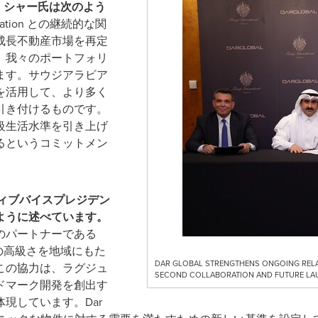
・シャー氏は次のよう
ization との継続的な関
成長不動産市場を再定
、我々のポートフォリ
ます。サウジアラビア
を活用して、より多く
引き付けるものです。
級生活水準を引き上げ
るというコミットメン
ィブバイスプレジデン
ように述べています。
のパートナーである
基準の高級さを地域にもた
DAR GLOBAL STRENGTHENS ONGOING RELA
この協力は、ラグジュ
SECOND COLLABORATION AND FUTURE LAU
ドマーク開発を創出す
現しています。Dar