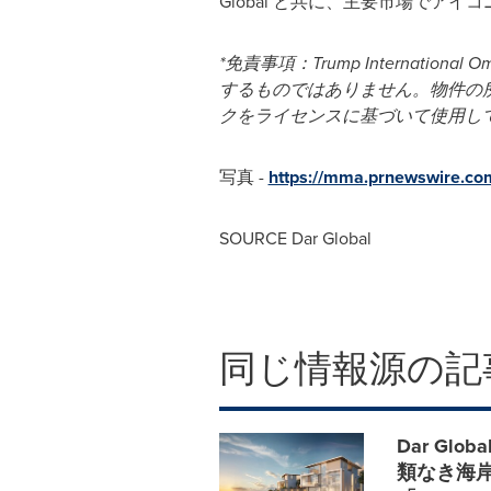
Global と共に、主要市場で
*
免責事項：
Trump International O
するものではありません。物件の
クをライセンスに基づいて使用し
写真 -
https://mma.prnewswire.co
SOURCE Dar Global
同じ情報源の記
Dar Gl
類なき海