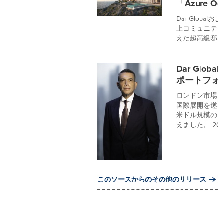
「Azure O
Dar Glob
上コミュニティ
えた超高級邸宅群「
Dar Gl
ポートフ
ロンドン市場に
国際展開を遂
米ドル規模の
えました。 2
このソースからのその他のリリース