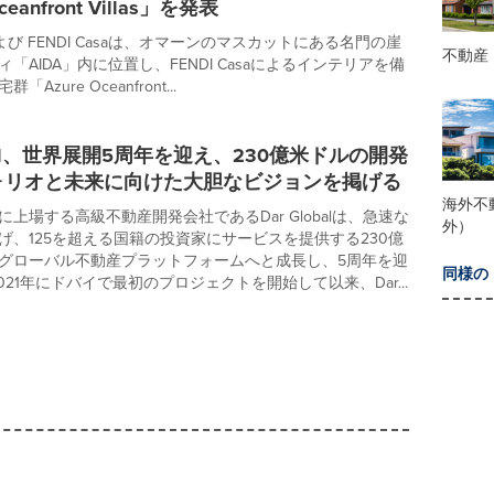
ceanfront Villas」を発表
alおよび FENDI Casaは、オマーンのマスカットにある名門の崖
不動産
「AIDA」内に位置し、FENDI Casaによるインテリアを備
Azure Oceanfront...
obal、世界展開5周年を迎え、230億米ドルの開発
ォリオと未来に向けた大胆なビジョンを掲げる
海外不
上場する高級不動産開発会社であるDar Globalは、急速な
外）
げ、125を超える国籍の投資家にサービスを提供する230億
グローバル不動産プラットフォームへと成長し、5周年を迎
同様の
021年にドバイで最初のプロジェクトを開始して以来、Dar...