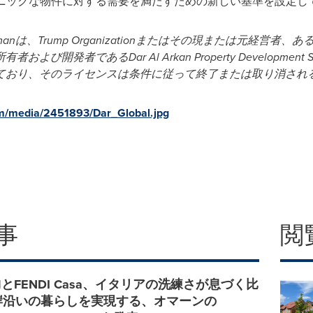
アイコニックな物件に対する需要を満たすための新しい基準を設定し
man
は、
Trump Organization
またはその現または元経営者、あ
所有者および開発者である
Dar Al Arkan Property Development 
ており、そのライセンスは条件に従って終了または取り消され
m/media/2451893/Dar_Global.jpg
事
閲
obalとFENDI Casa、イタリアの洗練さが息づく比
岸沿いの暮らしを実現する、オマーンの