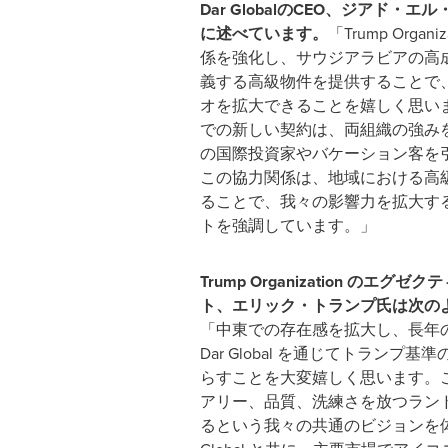
Dar Global
の
CEO
、ジアド・エル
に述べています。
「Trump Organ
係を強化し、サウジアラビアの高
義する高級物件を提供することで
オを拡大できることを嬉しく思い
での新しい契約は、両組織の強み
の国際投資家やバケーション客を
この協力関係は、地域における高
ることで、我々の影響力を拡大す
トを強調しています。」
Trump Organization
のエグゼクテ
ト、エリック・トランプ氏は次の
「中東での存在感を拡大し、長年
Dar Global を通じてトランプ
らすことを大変嬉しく思います。
アリー、品質、洗練さを放つラン
るという我々の共通のビジョンを体