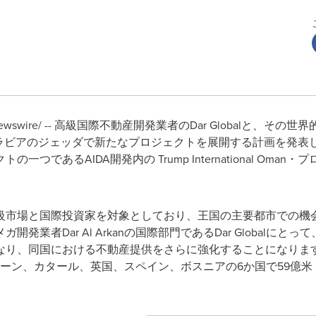
Newswire/ -- 高級国際不動産開発業者のDar Globalと、
 は、サウジアラビアのジェッダで新たなプロジェクトを展開する計画を
つであるAIDA開発内の Trump International Om
市場と国際投資家を対象としており、王国の主要都市での機会を活用
発業者Dar Al Arkanの国際部門であるDar Globalに
なり、同国における不動産提供をさらに強化することになりま
AE、オマーン、カタール、英国、スペイン、ボスニアの6か国で59