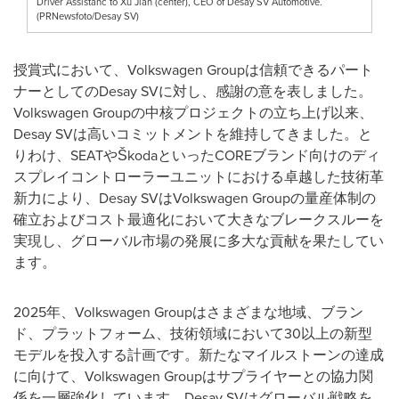
Driver Assistanc to Xu Jian (center), CEO of Desay SV Automotive.
(PRNewsfoto/Desay SV)
授賞式において、Volkswagen Groupは信頼できるパート
ナーとしてのDesay SVに対し、感謝の意を表しました。
Volkswagen Groupの中核プロジェクトの立ち上げ以来、
Desay SVは高いコミットメントを維持してきました。と
りわけ、SEATやŠkodaといったCOREブランド向けのディ
スプレイコントローラーユニットにおける卓越した技術革
新力により、Desay SVはVolkswagen Groupの量産体制の
確立およびコスト最適化において大きなブレークスルーを
実現し、グローバル市場の発展に多大な貢献を果たしてい
ます。
2025年、Volkswagen Groupはさまざまな地域、ブラン
ド、プラットフォーム、技術領域において30以上の新型
モデルを投入する計画です。新たなマイルストーンの達成
に向けて、Volkswagen Groupはサプライヤーとの協力関
係を一層強化しています。Desay SVはグローバル戦略を