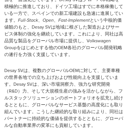
積極的に推進しており、ドイツ工場はすでに本格稼働して
いる一方で、スペインでの新工場建設も急速に進展してい
ます。
Full-Stack
、
Open
、
Fast-Implement
という中核的価
値観のもと、Desay SVは地域に根ざした製造およびサー
ビス体制の強化を継続しています。これにより、同社は高
品質な製品をグローバル市場に提供し、Volkswagen
Groupをはじめとする他のOEM各社のグローバル開発戦略
の遂行を力強く支援しています。
Desay SVは、複数のグローバルOEMに対して、主要車種
の世界各地での立ち上げおよび性能向上を支援していま
す。Desay SVは、深い市場洞察力、強力な研究開発
（R&D）力、そして大規模生産の強みを活かしながら、フ
ルスタックソリューションのポートフォリオを拡充し続け
るとともに、グローバルなサービス基盤の高度化にも取り
組んでいます。こうした継続的な取り組みにより、同社は
パートナーに持続的な価値を提供するとともに、グローバ
ルな自動車業界の変革にも貢献しています。