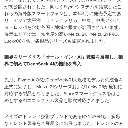
が初公開されました。同じくFlymeシステムを搭載したこ
れらの海外版スマートフォンは、本年4月に発売予定であ
り、アジア太平洋、ラテンアメリカ、中東、中央アジア、
ヨーロッパを含む各国・地域で販売が計画されています。
展示エリアでは、知名度の高いMeizu 21、Meizu 21 PRO、
Lucky08を含む各製品シリーズも披露されました。
業界をリードする「オール・イン・
AI
」戦略を展開し、業
界で初めて
DeepSeek AI
の機能を導入
先月、Flyme AIOSはDeepSeek-R1大規模モデルとの統合を
正式に完了し、Meizu 21シリーズおよびLucky 08が最初に
対応する製品となりました。StarVスマートグラスをはじ
めとするAIエコシステム製品も順次対応されました。
メイズのトレンド技術ブランドであるPANDAERも、多彩
なトレンド製品を本展示会に出展しました。トレンドのIP