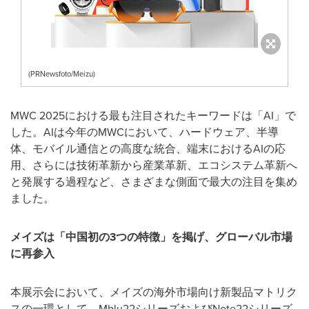
(PRNewsfoto/Meizu)
MWC 2025における最も注目されたキーワードは「AI」で
した。AIは今年のMWCにおいて、ハードウェア、半導
体、モバイル通信との高度な統合、端末におけるAIの応
用、さらには技術革新から産業革新、エコシステム革新へ
と発展する過程など、さまざまな側面で最大の注目を集め
ました。
メイズは「中国初の
3
つの特徴」を掲げ、グローバル市場
に再参入
本展示会において、メイズの海外市場向け新製品マトリク
スの一環として、Mblu22シリーズおよびNote22シリーズ