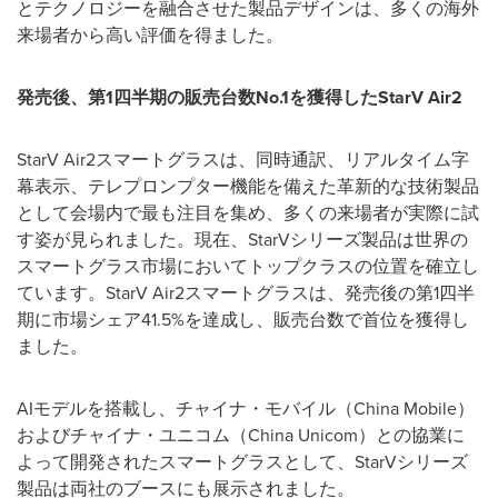
とテクノロジーを融合させた製品デザインは、多くの海外
来場者から高い評価を得ました。
発売後、第
1
四半期の販売台数
No.1
を獲得した
StarV Air2
StarV Air2スマートグラスは、同時通訳、リアルタイム字
幕表示、テレプロンプター機能を備えた革新的な技術製品
として会場内で最も注目を集め、多くの来場者が実際に試
す姿が見られました。現在、StarVシリーズ製品は世界の
スマートグラス市場においてトップクラスの位置を確立し
ています。StarV Air2スマートグラスは、発売後の第1四半
期に市場シェア41.5%を達成し、販売台数で首位を獲得し
ました。
AIモデルを搭載し、チャイナ・モバイル（China Mobile）
およびチャイナ・ユニコム（China Unicom）との協業に
よって開発されたスマートグラスとして、StarVシリーズ
製品は両社のブースにも展示されました。