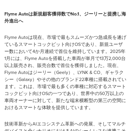
Flyme Auto
は新規顧客獲得数で
No.1
、ジーリーと提携し海
外進出へ
Flyme Autoは現在、市場で最もスムーズかつ急成長を遂げ
ているスマートコックピット向けOSであり、新規ユーザ
ー数において4か月連続で首位を維持しています。2025年
1月には、Flyme Autoを搭載した車両が単月で13万2,000台
以上販売され、販売台数で首位を獲得しました。現在、
Flyme Autoはジーリー（Geely）、LYNK & CO、ギャラク
シー（Galaxy）やその他のブランド22車種に搭載されてい
ます。これは、市場で最も多くの車種に対応するスマート
コックピット向けOSの一つであり、世界中の50万以上の
車両オーナーに対して、新たな端末横断型の第三の空間に
おけるスマートな体験を提供しています。
技術革新からAIエコシステム革新への発展、そしてマルチ
デバイスと全シナリオにおけるAIのシームレスな連携こそ