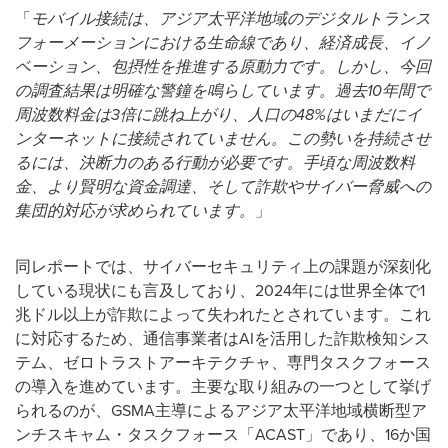
「
モバイル接続は、アジア太平洋地域のデジタルトランス
フォーメーションにおける生命線であり、経済成長、イノ
ベーション、包摂性を推進する原動力です。しかし、今回
の調査結果は明確な警鐘を鳴らしています。過去
10
年間で
周波数料金は
3
倍に跳ね上がり、人口の
48%
はいまだにイ
ンターネットに接続されていません。この勢いを持続させ
るには、決断力のある行動が必要です。手頃な周波数料
金、より賢明な資金調達、そして詐欺やサイバー脅威への
集団的対応が求められています。
」
同レポートでは、サイバーセキュリティ上の課題が深刻化
している現状にも言及しており、2024年には世界全体で1
兆ドル以上が詐欺によって失われたとされています。これ
に対応するため、通信事業者はAIを活用した詐欺検知シス
テム、ゼロトラストアーキテクチャ、専門タスクフォース
の導入を進めています。主要な取り組みの一つとして挙げ
られるのが、GSMA主導によるアジア太平洋地域横断型ア
ンチスキャム・タスクフォース「ACAST」であり、16か国