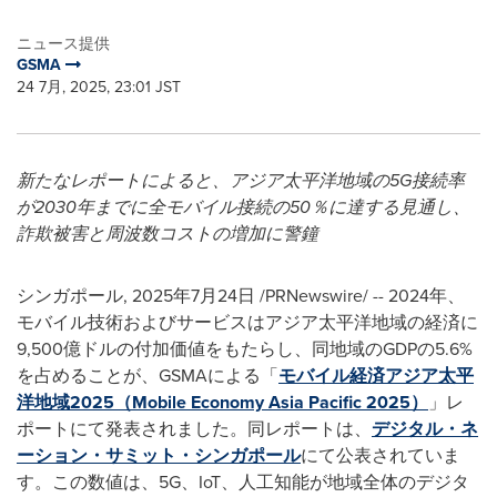
ニュース提供
GSMA
24 7月, 2025, 23:01 JST
新たなレポートによると、アジア太平洋地域の
5G
接続率
が
2030
年までに全モバイル接続の
50
％に達する見通し、
詐欺被害と周波数コストの増加に警鐘
シンガポール
,
2025年7月24日
/PRNewswire/ -- 2024年、
モバイル技術およびサービスはアジア太平洋地域の経済に
9,500億ドルの付加価値をもたらし、同地域のGDPの5.6%
を占めることが、GSMAによる「
モバイル経済アジア太平
洋地域2025（Mobile Economy Asia Pacific 2025）
」レ
ポートにて発表されました。同レポートは、
デジタル・ネ
ーション・サミット・シンガポール
にて公表されていま
す。この数値は、5G、IoT、人工知能が地域全体のデジタ