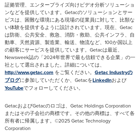
証拠管理、エンタープライズ向けビデオ分析ソリューショ
ンなどを提供しています。
Getac
のソリューションとサー
ビスは、困難な環境にある現場の従業員に対して、比類な
い体験を提供するように設計されています。現在、
Getac
は防衛、公共安全、救急、消防・救助、公共インフラ、自
動車、天然資源、製造業、輸送、物流など、
100
か国以上
の顧客にサービスを提供しています。
Getac
は最近、
Newsweek
誌の「
2024
年世界で最も信頼できる企業」の一
社として選出されました。詳細については、
http://www.getac.com
をご覧ください。
Getac Industry
の
ブログ
に参加していただくか、
Getac
を
LinkedIn
および
YouTube
でフォローしてください。
Getac
および
Getac
のロゴは、
Getac Holdings Corporation
またはその子会社の商標です。その他の商標は、すべて各
所有者に帰属します。
©2025 Getac Technology
Corporation