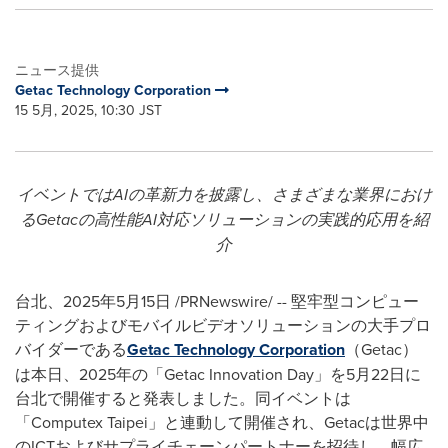
ニュース提供
Getac Technology Corporation
15 5月, 2025, 10:30 JST
イベントでは
AI
の革新力を披露し、さまざまな業界におけ
る
Getac
の高性能
AI
対応ソリューションの実践的応用を紹
介
台北、
2025
年
5
月
15
日
/PRNewswire/ --
堅牢型コンピュー
ティングおよびモバイルビデオソリューションの大手プロ
バイダーである
Getac Technology Corporation
（
Getac
）
は本日、
2025
年の「
Getac Innovation Day
」を
5
月
22
日に
台北で開催すると発表しました。同イベントは
「
Computex Taipei
」と連動して開催され、
Getac
は世界中
の
ICT
およびサプライチェーンパートナーを招待し、幅広