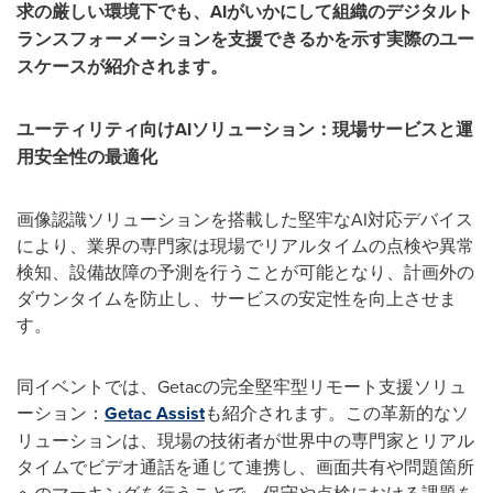
求の厳しい環境下でも、
AI
がいかにして組織のデジタルト
ランスフォーメーションを支援できるかを示す実際のユー
スケースが紹介されます。
ユーティリティ向け
AI
ソリューション：現場サービスと運
用安全性の最適化
画像認識ソリューションを搭載した堅牢な
AI
対応デバイス
により、業界の専門家は現場でリアルタイムの点検や異常
検知、設備故障の予測を行うことが可能となり、計画外の
ダウンタイムを防止し、サービスの安定性を向上させま
す。
同イベントでは、
Getac
の完全堅牢型リモート支援ソリュ
ーション：
Getac Assist
も紹介されます。この革新的なソ
リューションは、現場の技術者が世界中の専門家とリアル
タイムでビデオ通話を通じて連携し、画面共有や問題箇所
へのマーキングを行うことで、保守や点検における課題を