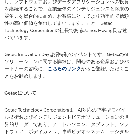
し、ソフトウェアおよびデータアプリケーションへの投資
を継続することで、産業全体のインテリジェンスと将来の
競争力を総合的に高め、お客様にとってより効率的で信頼
性の高い価値を創出してまいります。」と、
Getac
Technology Corporation
の社長である
James Hwang
氏は述
べています。
Getac Innovation Day
は招待制のイベントです。
Getac
の
AI
ソリューションに関する詳細は、関心のある企業およびパ
ートナーの皆様に、
こちらのリンク
からご登録いただくこ
とをお勧めします。
Getac
について
Getac Technology Corporation
は、
AI
対応の堅牢型モバイ
ル技術およびインテリジェントビデオソリューションの世
界的リーダーであり、ノートパソコン、タブレット、ソフ
トウェア、ボディカメラ、車載ビデオシステム、デジタル