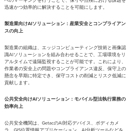
迅速かつ効率的に解決することを可能にします。
製造業向け
AI
ソリューション：産業安全とコンプライアン
スの向上
製造業の組織は、エッジコンピューティング技術と画像認
識
AI
ソリューションを組み合わせることで、工場環境をリ
アルタイムで遠隔監視することが可能です。これにより、
作業者の安全上の問題やコンプライアンス違反、保守上の
懸念を早期に特定でき、保守コストの削減とリスク低減に
貢献します。
公共安全向け
AI
ソリューション：モバイル型法執行業務の
効率向上
公共安全機関は、
Getac
の
AI
対応デバイス、ボディカメ
ラ、
GIS
位置情報アプリケーション、
AI
分析ツールなどを