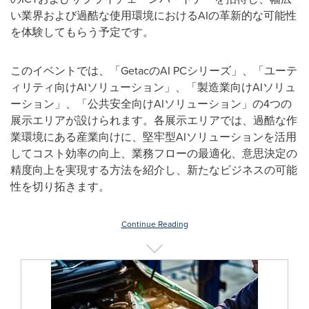
い業界および過酷な使用環境における
AI
の革新的な可能性
を体験してもらう予定です。
このイベントでは、「
Getac
の
AI PC
シリーズ」、「ユーテ
ィリティ向け
AI
ソリューション」、「製造業向け
AI
ソリュ
ーション」、「公共安全向け
AI
ソリューション」の
4
つの
展示エリアが設けられます。各展示エリアでは、過酷な作
業環境にある産業向けに、堅牢型
AI
ソリューションを活用
してコスト効率の向上、業務フローの最適化、意思決定の
精度向上を実現する方法を紹介し、新たなビジネスの可能
性を切り拓きます。
Continue Reading