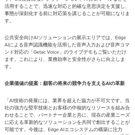
活用することで、迅速な対応と的確な意思決定を支援し、
事態が深刻化する前に対応策を講じることが可能になりま
す。
公共安全向け
AI
ソリューションの展示エリアでは、
Edge
AI
による音声認識機能を活用した音声入力および音声コマ
ンド対応の「
Getac Voice
」のライブデモもご覧いただけ
ます。これにより、業務効率と安全性がさらに向上しま
す。
企業価値の提案：顧客の将来の競争力を支える
AI
の革新
「
AI
技術の発展には、業界を超えた協力が不可欠です。当
社の強力な堅牢技術とお客様の中核的なリソースを組み合
わせることで、パートナー企業と共に、現在の産業ニーズ
に応える革新的なソリューションを共同で創出することが
可能です。今後は、
Edge AI
エコシステムの構築に注力