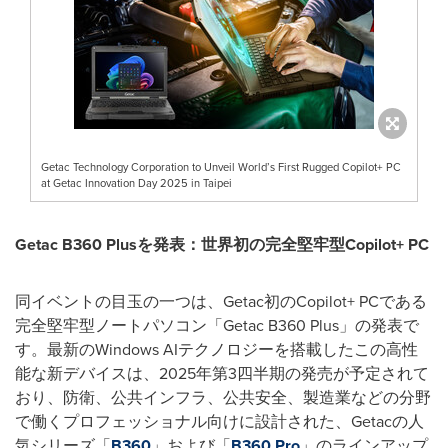
Getac Technology Corporation to Unveil World’s First Rugged Copilot+ PC
at Getac Innovation Day 2025 in Taipei
Getac B360 Plus
を発表：世界初の完全堅牢型
Copilot+ PC
同イベントの目玉の一つは、
Getac
初の
Copilot+ PC
である
完全堅牢型ノートパソコン「
Getac B360 Plus
」の発表で
す。最新の
Windows AI
テクノロジーを搭載したこの高性
能な新デバイスは、
2025
年第
3
四半期の発売が予定されて
おり、防衛、公共インフラ、公共安全、製造業などの分野
で働くプロフェッショナル向けに設計された、
Getac
の人
気シリーズ「
B360
」および「
B360 Pro
」のラインアップ