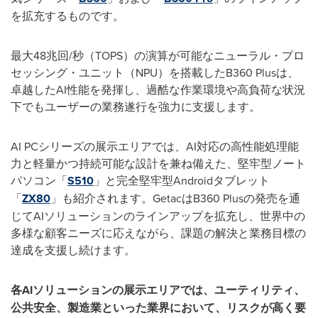
を拡充するものです。
最大
48
兆回
/
秒（
TOPS
）の演算が可能なニューラル・プロ
セッシング・ユニット（
NPU
）を搭載した
B360 Plus
は、
卓越した
AI
性能を発揮し、過酷な作業環境や高負荷な状況
下でもユーザーの業務遂行を強力に支援します。
AI PC
シリーズの展示エリアでは、
AI
対応の高性能処理能
力と軽量かつ持続可能な設計を兼ね備えた、堅牢型ノート
パソコン「
S510
」と完全堅牢型
Android
タブレット
「
ZX80
」も紹介されます。
Getac
は
B360 Plus
の発売を通
じて
AI
ソリューションのラインアップを拡充し、世界中の
多様な顧客ニーズに応えながら、課題の解決と業務目標の
達成を支援し続けます。
各
AI
ソリューションの展示エリアでは、ユーティリティ、
公共安全、製造業といった業界において、リスクが高く要