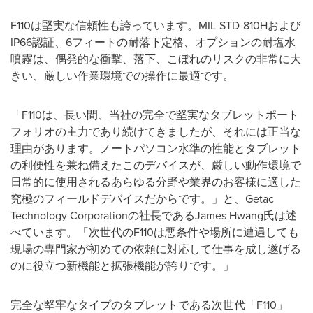
F110は堅実な信頼性も誇っています。MIL-STD-810Hおよび
IP66認証、6フィートの耐落下定格、オプションの耐塩水
噴霧は、偶発的な衝撃、落下、こぼれのリスクの非常に大
きい、厳しい作業環境での操作に最適です。
「F110は、長い間、当社の完全で堅実なタブレットポート
フォリオの主力であり続けてきましたが、それには正当な
理由があります。ノートパソコン水準の性能とタブレット
の利便性を兼ね備えたこのデバイスが、厳しい動作環境で
日常的に使用されるあらゆる分野や業界のお客様に適した
究極のフィールドデバイスだからです。」と、Getac
Technology Corporationの社長であるJames Hwang氏は述
べています。「次世代のF110は悪条件や場所に遭遇しても
現場の専門家が初めての依頼に対応して仕事を成し遂げる
のに役立つ新機能と拡張機能が誇りです。」
完全な堅牢なタイプのタブレットである次世代「F110」