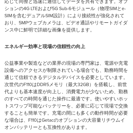
応じて同僚と迅速に通信してデータを共有できます。オプ
ションの4G LTEおよび5G Sub-6モジュール（物理SIMとe-
SIMを含むデュアルSIM設計）により接続性が強化されて
おり、5MPウェブカメラは、ビデオ通話やリモートガイダ
ンス中に鮮明で詳細な画像を提供します。
エネルギー効率と現場の信頼性の向上
公益事業や製造などの業界の現場の専門家は、電源や充電
設備へのアクセスが制限されている場合でも、勤務時間を
通じて信頼できるデジタルデバイスを必要としています。
次世代のF110はDDR5メモリ（最大32GB）を搭載し、前世
代よりも基本速度が向上し、消費電力が少ないため、勤務
のすべての時間を通じた操作に最適です。使いやすいホッ
トスワップ可能なバッテリーを、必要に応じて現場で交換
することも簡単です。充電の間にも多くの動作時間が必要
な場合は、F110はGetacのオプションの大容量リチウムイ
オンバッテリーとも互換性があります。