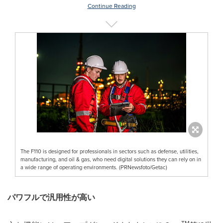
Continue Reading
The F110 is designed for professionals in sectors such as defense, utilities,
manufacturing, and oil & gas, who need digital solutions they can rely on in
a wide range of operating environments. (PRNewsfoto/Getac)
パワフルで汎用性が高い
TM