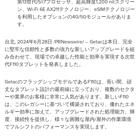
第13世代i5/i7プロセッサ、超高輝度1,200 nitスクリー
ン、Wi-Fi 6E AX211テクノロジー、eSIMテクノロジー
を利用したオプションの4G/5Gモジュールがありま
す。
台北, 2024年6月28日 /PRNewswire/ -- Getacは本日、完全
に堅牢な信頼性と多数の強力な新しいアップグレードを組
み合わせて、現場での卓越した性能と効率を実現する次世
代F110タブレットを発表しました。
GetacのフラッグシップモデルであるF110は、長い間、頑
丈なタブレット設計の最前線に立っており、複数のセクタ
ーや業界のお客様に非常に人気があります。新しいF110
は、このレガシーに基づいて構築されており、優れたエネ
ルギー効率に加えて、アップグレードされた処理能力、輝
度、接続性を提供し、様々な困難な屋内/屋外の作業環境
でフルシフトのパフォーマンスを実現します。