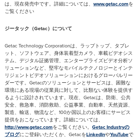
は、現在発売中です。詳細については、
www.getac.com
を
ご覧ください
ジータック（
Getac
）について
Getac Technology Corporationは、ラップトップ、タブレ
ット、ソフトウェア、身体装着型カメラ、車載ビデオシス
テム、デジタル証拠管理、エンタープライズビデオ分析ソ
リューションなど、堅牢なモバイルテクノロジーとインテ
リジェントビデオソリューションにおけるグローバルリー
ダーです。Getacのソリューションとサービスは、困難な
環境にある現場の従業員に対して、比類ない体験を提供す
るように設計されています。現在、Getacは、防衛、公共
安全、救急車、消防救助、公益事業、自動車、天然資源、
製造、輸送、物流など、100か国以上のお客様にサービス
提供をおこなっています。詳細については、
http://www.getac.com
をご覧ください。
Getac Industryの
ブログ
にご登録いただくか、Getacを
LinkedIn
や
YouTube
で