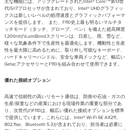
主な機能には、アップグレードされたIntel® Core
第13世
代i5/i7プロセッサが含まれており、Intel® UHDグラフィッ
クスは新しいレベルの処理速度とグラフィックパフォーマ
ンスを提供します。 また、F110史上最も明るいマルチタ
ッチモード（タッチ、グローブ、ペン）を備えた超高輝度
1,200nitのLumiBondスクリーンは、日差し、雨、雪など、
様々な気象条件下で生産性を最適化します。機動性と生産
性を最大限に高めるために、取り外し可能なキーボード、
ハードキャリーハンドル、安全な車両ドックなど、幅広い
GetacアクセサリーとF110を組み合わせて使用できます。
優れた接続オプション
高速で信頼性の高いリモート通信は、防衛や石油・ガスの
生産/探査などの産業における現場作業の重要な部分であ
り、次世代のF110は、幅広い優れた接続オプションを標準
で提供しています。これらには、Intel® Wi-Fi 6E AX211、
802.11ax、Bluetooth 5.3が含まれており、担当者は必要に