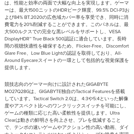
は、性能と効率の両面で大幅な向上を実現します。ゲーマ
ーは、最大1500ニットのHDRピーク輝度、99.5% DCI-P3お
よび84% BT.2020の広色域カバー率を享受でき、同時に消
費電力を20%削減することができます。このパネルは、最
大500ルクスでの完全な黒レベルをサポートし、VESA
DisplayHDR™ True Black 500認証に適合しています。長時
間の視聴快適性を確保するため、Flicker-Free、Discomfort
Glare Free、Low Blue Lightの認証を取得しており、All-
Around Eyecareスイートの一環として包括的な視覚保護を
提供します。
競技志向のゲーマー向けに設計されたGIGABYTE
MO27Q28Gは、GIGABYTE独自のTactical Featuresを搭載
しています。Tactical Switch 2.0は、4:3や5:4といった解像
度やアスペクト比へのワンクリックスイッチを可能にし、
ゲームの種類に応じた高い柔軟性を提供します。Ultra
Clearは動きの鮮明さを向上させ、ブレを低減すること
で、テンポの速いゲームやアクション性の高い動画、ダイ