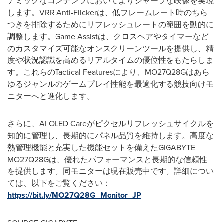
ナミックなコンテンツにおいてよりシャープな映像を実現
します。VRR Anti-Flickerは、低フレームレート時のちら
つきを排除するためにリフレッシュレートの範囲を動的に
調整します。Game Assistは、クロスヘアやタイマーなど
のカスタマイズ可能なオンスクリーンツールを提供し、精
度や状況認識を高めるリアルタイムの優位性をもたらしま
す。これらのTactical Featuresにより、MO27Q28Gはあら
ゆるジャンルのゲームプレイ性能を最適化する競技向けモ
ニターへと進化します。
さらに、AI OLED Careがピクセルリフレッシュサイクルを
知的に管理し、長期的にパネル品質を維持します。高度な
熱管理機能と充実した機能セットを備えたGIGABYTE
MO27Q28Gは、優れたパフォーマンスと長期的な信頼性
を提供します。同モニターは現在販売中です。詳細につい
ては、以下をご覧ください：
https://bit.ly/MO27Q28G_Monitor_JP