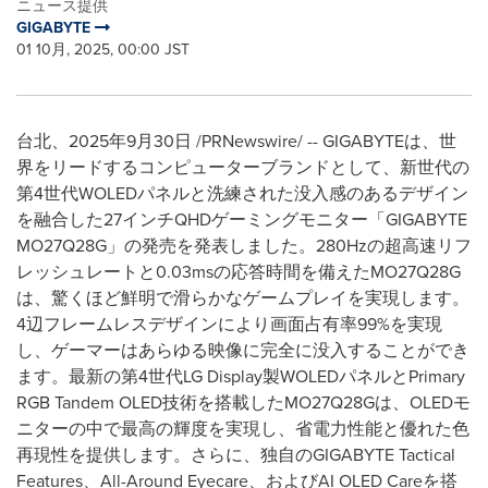
ニュース提供
GIGABYTE
01 10月, 2025, 00:00 JST
台北、2025年9月30日 /PRNewswire/ -- GIGABYTEは、世
界をリードするコンピューターブランドとして、新世代の
第4世代WOLEDパネルと洗練された没入感のあるデザイン
を融合した27インチQHDゲーミングモニター「GIGABYTE
MO27Q28G」の発売を発表しました。280Hzの超高速リフ
レッシュレートと0.03msの応答時間を備えたMO27Q28G
は、驚くほど鮮明で滑らかなゲームプレイを実現します。
4辺フレームレスデザインにより画面占有率99%を実現
し、ゲーマーはあらゆる映像に完全に没入することができ
ます。最新の第4世代LG Display製WOLEDパネルとPrimary
RGB Tandem OLED技術を搭載したMO27Q28Gは、OLEDモ
ニターの中で最高の輝度を実現し、省電力性能と優れた色
再現性を提供します。さらに、独自のGIGABYTE Tactical
Features、All-Around Eyecare、およびAI OLED Careを搭