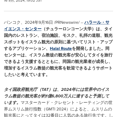
16 9月, 2024, 19:02 JST
バンコク、2024年9月16日 /PRNewswire/ --
ハラール・サ
イエンス・センター
（
チュラーロンコーン大学
）
は、タイ
国内のレストラン、宿泊施設、モスク、礼拝の道順、観光
スポットをイスラム観光の原則に基づいてリスト・アップ
するアプリケーション、
Halal Route
を開発しました。同
センターは、イスラム教徒の観光客が安心してタイを旅行
できるよう支援するとともに、同国の観光業者が成長し、
増加するイスラム教徒の観光客を歓迎できるようサポート
したいと考えています。
タイ国政府観光庁（
TAT
）は、
2024
年には世界中のイス
ラム教徒の観光客が約
1
億
6,800
万人に達すると予測して
います。
マスターカード・クレセント・レーティングの世
界ムスリム旅行指数（GMTI 2024）によると、ムスリムの
観光客にとってタイは32番目に人気のある旅行先です。し