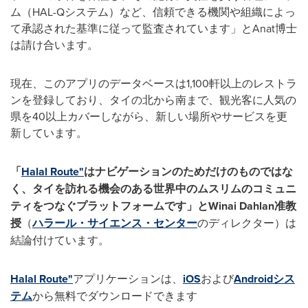
ム（HAL-Qシステム）など、信頼できる機関や組織によっ
て承認された基準に従って監査されています」とAnat博士
は請け合います。
現在、このアプリのデータベースは1,100軒以上のレストラ
ンを登録しており、タイの北から南まで、観光客に人気の
県を40以上カバーしながら、新しい場所やサービスを更
新しています。
「
Halal Route"
はナビゲーションのためだけのものではな
く、タイを訪れる機会のある世界中のムスリムのコミュニ
ティをつなぐプラットフォームです」とWinai Dahlan
准教
授
（
ハラール・サイエンス・センター
のディレクター）は
結論付けています。
Halal Route"
アプリケーションは、
iOS
および
Androidシス
テム
から無料でダウンロードできます