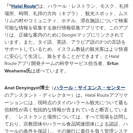
「
"
Halal Route"
は、ハラール・レストラン、モスク、礼拝
場所、時間、礼拝の方向（キブラ）、観光スポット、ムス
リムの村やコミュニティ、ホテル、滞在施設について検索
可能な情報を収集する旅行情報収集アプリです。このアプ
リは、正確な案内のためにGoogleマップにリンクされて
います。また、タイ語、英語、アラビア語の3つの言語を
サポートしているため、イスラム教徒の観光客はより快適
に安心して生活し、旅をすることができます」とHalal
Routeアプリ開発チームの科学サービス担当者、
Erfun
Weahama
氏
は述べています。
Anat Denyingyot
博士
（
ハラール・サイエンス・センター
のアシスタント・ディレクター）は
、
Halal Routeアプリケ
ーションには、現時点のタイのハラール観光について最も
信頼性が高く包括的な情報が含まれていると断言していま
す。「レストランと場所については、すべて現場を訪問し
ており、宗教団体やハラール食品関連団体による認証、ハ
ラールの条件を保証し、その施行に責任を負う管理システ