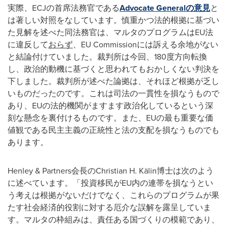
実際、ECJの首席法務官である
Advocate Generalの意見
と
は著しい対照をなしています。慎重かつ法的根拠に基づい
た見解を述べた同法務官は、マルタのプログラムはEU法
に違反して
おらず
、EU Commissionには訴える余地がない
と結論付けていました。裁判所は今回、180度方向転換
し、政治的動機に基づくと思われてもおかしくない判決を
下しました。裁判所が述べた論拠は、それほど根拠が乏し
いものだったのです。これは司法の一貫性を損なうもので
あり、EUの法的機関がますます政治化しているという深
刻な懸念を裏付けるものです。また、EUの最も重要な価
値観である民主主義の正統性と法の支配を損なうものでも
あります。
Henley & Partners会長のChristian H. Kälin博士は次のよう
に述べています。「投資移民がEU内の連帯を損なうとい
う考えは根拠がないだけでなく、これらのプログラムが果
たす社会経済的役割に対する厄介な誤解を露呈していま
す。マルタの枠組みは、責任ある国づくりの模範であり、