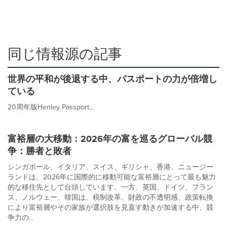
同じ情報源の記事
世界の平和が後退する中、パスポートの力が倍増し
ている
20周年版Henley Passport...
富裕層の大移動：2026年の富を巡るグローバル競
争：勝者と敗者
シンガポール、イタリア、スイス、ギリシャ、香港、ニュージー
ランドは、2026年に国際的に移動可能な富裕層にとって最も魅力
的な移住先として台頭しています。一方、英国、ドイツ、フラン
ス、ノルウェー、韓国は、税制改革、財政の不透明感、政策転換
により富裕層やその家族が選択肢を見直す動きが加速する中、競
争力の...