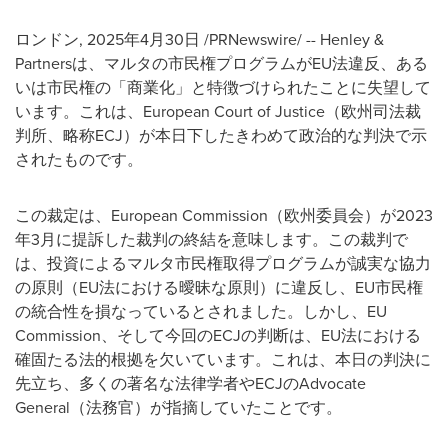
ロンドン
,
2025年4月30日
/PRNewswire/ -- Henley &
Partnersは、マルタの市民権プログラムがEU法違反、ある
いは市民権の「商業化」と特徴づけられたことに失望して
います。これは、European Court of Justice（欧州司法裁
判所、略称ECJ）が本日下したきわめて政治的な判決で示
されたものです。
この裁定は、European Commission（欧州委員会）が2023
年3月に提訴した裁判の終結を意味します。この裁判で
は、投資によるマルタ市民権取得プログラムが誠実な協力
の原則（EU法における曖昧な原則）に違反し、EU市民権
の統合性を損なっているとされました。しかし、EU
Commission、そして今回のECJの判断は、EU法における
確固たる法的根拠を欠いています。これは、本日の判決に
先立ち、多くの著名な法律学者やECJのAdvocate
General（法務官）が指摘していたことです。