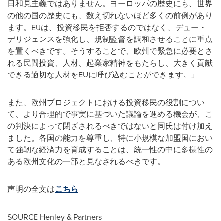
日和見主義ではありません。ヨーロッパの歴史にも、世界
の他の国の歴史にも、数え切れないほど多くの前例があり
ます。EUは、投資移民を拒否するのではなく、デュー・
デリジェンスを強化し、規制監督を調和させることに重点
を置くべきです。そうすることで、欧州で緊急に必要とさ
れる民間投資、人材、起業家精神をもたらし、大きく貢献
できる適切な人材をEUに呼び込むことができます。」
また、欧州プロジェクトにおける投資移民の役割につい
て、より合理的で事実に基づいた議論を進める機会が、こ
の判決によって閉ざされるべきではないと同氏は付け加え
ました。各国の能力を尊重し、特に小規模な加盟国におい
て強靭な経済力を育成することは、統一性の中に多様性の
ある欧州文化の一部と見なされるべきです。
声明の全文は
こちら
SOURCE Henley & Partners