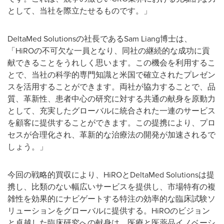
として、当社を際立たせるものです。」
DeltaMed Solutionsの社長であるSam Liang博士は、
「HiROの不可欠な一員となり、同社の継続的な成功に貢
献できることをうれしく思います。この機会を利用するこ
とで、当社の科学的専門知識と米国で確立されたプレゼン
スを活用することができます。両社が協力することで、品
質、革新性、患者中心の研究に対する共通の献身を原動力
として、充実したグローバルに統合された一連のサービス
を顧客に提供することができます。この提携により、プロ
セスが合理化され、革新的な治療法の開発が加速されるで
しょう。」
今回の戦略的買収により、HiROとDeltaMed Solutionsは提
携し、比類のない幅広いサービスを提供し、市場特有の複
雑性を効果的にナビゲートする特注の効率的な臨床試験ソ
リューションをグローバルに提供する。HiROのビジョン
と卓越した臨床研究への献身は、医療と医薬品イノベーシ