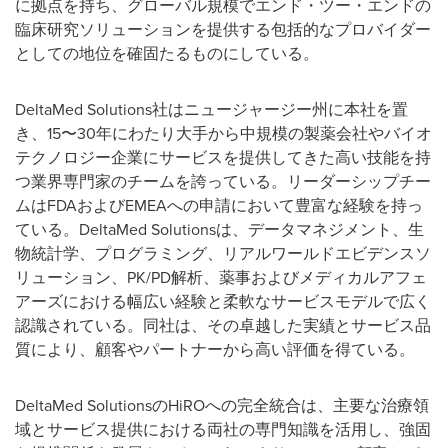
に拠点を持ち、グローバル規模でエンド・ツー・エンドの
臨床研究ソリューションを提供する包括的なプロバイダー
としての地位を確固たるものにしている。
DeltaMed Solutions社はニュージャージー州に本社を置
き、15〜30年にわたり大手から中規模の製薬会社やバイオ
テクノロジー企業にサービスを提供してきた高い技能を持
つ業界専門家のチームを誇っている。リーダーシップチー
ムはFDAおよびEMEAへの申請において豊富な経験を持っ
ている。DeltaMed Solutionsは、データマネジメント、生
物統計学、プログラミング、リアルワールドエビデンスソ
リューション、PK/PD解析、薬事およびメディカルアフェ
アーズにおける幅広い経験と柔軟なサービスモデルで広く
認識されている。同社は、その卓越した実績とサービス品
質により、顧客やパートナーから高い評価を得ている。
DeltaMed SolutionsのHiROへの完全統合は、主要な治療領
域とサービス提供における両社の専門知識を活用し、強固