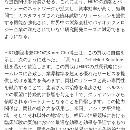
な提携関係を発展させる。これにより、HiROの顧客とパ
ートナーのネットワークが拡大し、資本効率が高く、短期
間で、カスタマイズされた臨床試験ソリューションを提供
する機能が強化され、世界中の製薬会社やバイオテクノロ
ジー企業の満たされていない研究開発ニーズに対応できる
ようになる。
HiRO創設者兼CEOのKaren Chu博士は、この買収に自信を
示し、次のように述べた、 「我々は、DeltaMed Solutions
社を温かく歓迎します。この買収はHiROの成長戦略にシ
ームレスに合致し、業界標準を超える優れたサービスを提
供し続ける能力を高めます。両社のリソースと高い専門性
を融合することで、患者さんの治療を進歩させ、ヘルスケ
アの展望に持続的に影響を与える上で、クライアントから
信頼されるパートナーとなることを目指します。この協力
関係は、両社の総合力を活用し、米国、アジア太平洋地
域、そしてそれ以外の地域でも、幅広い治療領域における
臨床試験の実施において最適な効率と効果を保証するもの
です。これは、競争の激しいCRO業界における先駆的な力