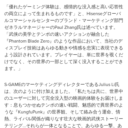
「優れたゲーミング体験は、感情的な没入感と高い応答性
の両立によって生まれるものです」と、Hisenseグローバ
ルコマーシャルセンターのブランド・マーケティング部門
ゼネラルマネージャーのPaul Zhang氏は述べています。
「武侠の美学とテンポの速いアクションが融合した
『Phantom Blade Zero』のような作品において、当社のデ
ィスプレイ技術はあらゆる動きや情感を忠実に表現できる
よう設計されています。プレイヤーは、単に世界を覗くだ
けでなく、その世界の一部として深く没入することができ
ます。」
S-GAMEのマーケティングディレクターであるJulius Li氏
は、次のように付け加えました。「私たちは共に、世界中
のユーザーに対して完全没入型の映画的体験をお届けしま
す：息もつかせぬテンポの速い戦闘、魅惑的で異世界のよ
うな『KungfuPunk』の世界観、そして絡み合う運命、情
熱、ライバル関係が織りなす壮大な映画的武侠ストーリー
テリング...それらが一体となることで、あらゆる一撃、あ