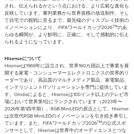
され、伝えられるかという点における、より広範な進化も
反映しています。審判業務から世界規模の放送制作、そし
て自宅での観戦に至るまで、最先端のディスプレイ技術の
TM
イノベーションにより、 FIFAワールドカップ2026
のあ
らゆる瞬間が、より鮮明に、正確に、そして感動的に伝え
られるようになっています。
Hisenseについて
Hisenseは1969年に設立され、世界160カ国以上で事業を展
開する家電・コンシューマーエレクトロニクスの世界的リ
ーダーであり、高品質のマルチメディア製品、家電製品、
インテリジェントITソリューションを専門に提供していま
す。Omdiaによると、Hisenseは100インチ以上のテレビ市
場において世界第1位にランクされています（2023年〜
2026年第1四半期）。RGB MiniLEDの原点として、Hisense
は次世代RGB MiniLEDのイノベーションを引き続き牽引し
TM
ています。また、FIFAワールドカップ2026
の公式スポ
ンサーとして、Hisenseは世界中のオーディエンスとつな