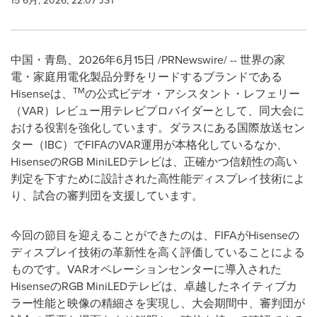
15 6月, 2026, 22:07 JST
中国・青島、2026年6月15日 /PRNewswire/ -- 世界の家
電・家庭用電化製品分野をリードするブランドである
TM
Hisenseは、
の公式ビデオ・アシスタント・レフェリー
（VAR）レビュー用テレビプロバイダーとして、同大会に
おける役割を強化しています。ダラスにある国際放送セン
ター（IBC）でFIFAのVAR運用が本格化しているなか、
HisenseのRGB MiniLEDテレビは、正確かつ信頼性の高い
判定を下すために設計された高性能ディスプレイ技術によ
り、試合の審判団を支援しています。
今回の節目を迎えることができたのは、FIFAがHisenseの
ディスプレイ技術の革新性を高く評価していることによる
ものです。VARオペレーションセンターに導入された
HisenseのRGB MiniLEDテレビは、卓越したネイティブカ
ラー性能と映像の精細さを実現し、大会期間中、審判団が