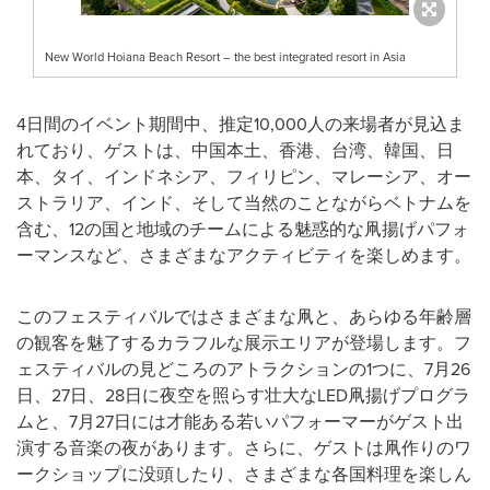
New World Hoiana Beach Resort – the best integrated resort in Asia
4日間のイベント期間中、推定10,000人の来場者が見込ま
れており、ゲストは、中国本土、香港、台湾、韓国、日
本、タイ、インドネシア、フィリピン、マレーシア、オー
ストラリア、インド、そして当然のことながらベトナムを
含む、12の国と地域のチームによる魅惑的な凧揚げパフォ
ーマンスなど、さまざまなアクティビティを楽しめます。
このフェスティバルではさまざまな凧と、あらゆる年齢層
の観客を魅了するカラフルな展示エリアが登場します。フ
ェスティバルの見どころのアトラクションの1つに、7月26
日、27日、28日に夜空を照らす壮大なLED凧揚げプログラ
ムと、7月27日には才能ある若いパフォーマーがゲスト出
演する音楽の夜があります。さらに、ゲストは凧作りのワ
ークショップに没頭したり、さまざまな各国料理を楽しん