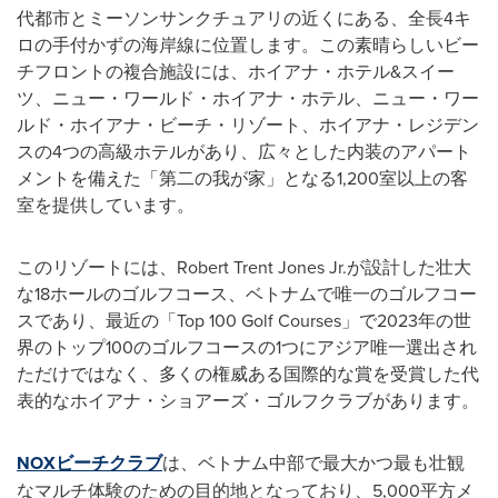
代都市とミーソンサンクチュアリの近くにある、全長4キ
ロの手付かずの海岸線に位置します。この素晴らしいビー
チフロントの複合施設には、ホイアナ・ホテル&スイー
ツ、ニュー・ワールド・ホイアナ・ホテル、ニュー・ワー
ルド・ホイアナ・ビーチ・リゾート、ホイアナ・レジデン
スの4つの高級ホテルがあり、広々とした内装のアパート
メントを備えた「第二の我が家」となる1,200室以上の客
室を提供しています。
このリゾートには、Robert Trent Jones Jr.が設計した壮大
な18ホールのゴルフコース、ベトナムで唯一のゴルフコー
スであり、最近の「Top 100 Golf Courses」で2023年の世
界のトップ100のゴルフコースの1つにアジア唯一選出され
ただけではなく、多くの権威ある国際的な賞を受賞した代
表的なホイアナ・ショアーズ・ゴルフクラブがあります。
NOXビーチクラブ
は、ベトナム中部で最大かつ最も壮観
なマルチ体験のための目的地となっており、5,000平方メ