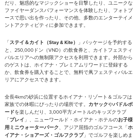
だり、魅惑的なマジックショーを目撃したり、ユニークな
ファイヤーダンスパフォーマンスを体験したり、フォトブ
ースで思い出を作ったり、その他、多数のエンターテイメ
ントアクティビティに参加できます。
「
ステイ＆カイト（
Stay & Kite
）
」パッケージを予約する
と、250,000ドン（VND）の飲食券と、カイトフェスティ
バルエリアへの無制限アクセスを利用できます。外部から
のゲストは、ホイアナ・プレミアムリワードに登録する
か、飲食券を購入することで、無料で凧フェスティバルエ
リアにアクセスできます。
全長4kmの砂浜に位置するホイアナ・リゾート＆ゴルフは
家族での休暇にぴったりの場所です。
カヤック
や
パドルボ
ード
を楽しんだり、3,000平方メートルのキッズクラブ
「
プレイ
」、ニューワールド・ホイアナ・ホテルの
お子様
用ミニウォーターパーク
、アジア屈指のゴルフコース「
ホ
イアナ・ショアーズ・ゴルフクラブ
」でゴルフを楽しめま