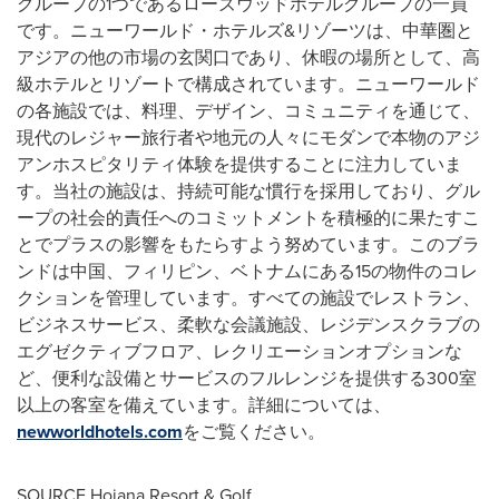
グループの1つであるローズウッドホテルグループの一員
です。ニューワールド・ホテルズ&リゾーツは、中華圏と
アジアの他の市場の玄関口であり、休暇の場所として、高
級ホテルとリゾートで構成されています。ニューワールド
の各施設では、料理、デザイン、コミュニティを通じて、
現代のレジャー旅行者や地元の人々にモダンで本物のアジ
アンホスピタリティ体験を提供することに注力していま
す。当社の施設は、持続可能な慣行を採用しており、グル
ープの社会的責任へのコミットメントを積極的に果たすこ
とでプラスの影響をもたらすよう努めています。このブラ
ンドは中国、フィリピン、ベトナムにある15の物件のコレ
クションを管理しています。すべての施設でレストラン、
ビジネスサービス、柔軟な会議施設、レジデンスクラブの
エグゼクティブフロア、レクリエーションオプションな
ど、便利な設備とサービスのフルレンジを提供する300室
以上の客室を備えています。詳細については、
newworldhotels.com
をご覧ください。
SOURCE Hoiana Resort & Golf