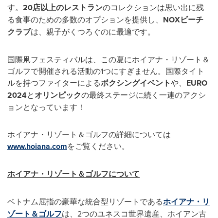
す。
20
店以上のレストラン
のコレクションは思い出に残
る食事のための多数のオプションを提供し、
NOX
ビーチ
クラブ
は、親子がくつろぐのに最適です。
国際凧フェスティバルは、この夏にホイアナ・リゾート＆
ゴルフで開催される活動の1つにすぎません。国際タイト
ルを持つファイターによる
ボクシングイベント
や、
EURO
2024
と
オリンピック
の最終ステージに続く一連のアクシ
ョンとなっています！
ホイアナ・リゾート＆ゴルフの詳細については
www.hoiana.com
をご覧ください。
ホイアナ・リゾート＆ゴルフについて
ベトナム屈指の豪華な統合型リゾートである
ホイアナ・リ
ゾート＆ゴルフ
は、2つのユネスコ世界遺産、ホイアン古