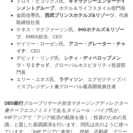
トロイ・ヒコックス氏、
ギャラクシーエンターテイ
ンメントグループ
、ホテル＆ライフスタイル部門長
金田佳季氏、
西武プリンスホテルズ
&
リゾーツ
、代表
取締役社長
ケネス・マクファーソン氏、
IHG
ホテルズ＆リゾー
ツ
、EMEA担当、CEO
ゲイリー・ローゼン氏、
アコー・グレーター・チャ
イナ
、CEO
デビッド・リング氏、
シティ・ディベロップメン
ツ・リミテッド
、グローバルホスピタリティ投資部
門長
エリー・ユネス氏、
ラディソン
、エグゼクティブバ
イスプレジデント兼グローバル最高開発責任者
DBS
銀行
グループリサーチ担当マネージングディレクター
兼チーフエコノミスト
である
タイムール・バイグ
氏が
、
IHIFアジアで「アジア経済の航路を描く：投資のための見
識」と題した基調講演を行います。同氏は次のように述べ
ています。
「
IHIF
アジアに参加し、技術、不動産、グリー