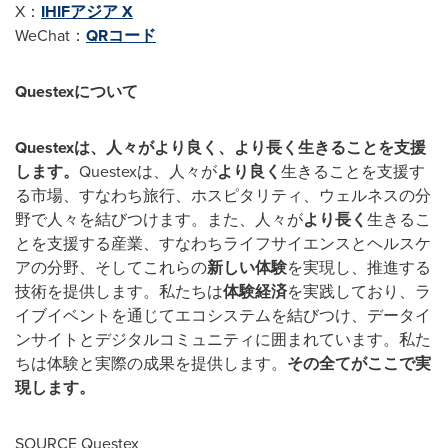
X：
IHIFアジア X
WeChat：
QRコード
Questex
について
Questex
は、人々がより良く、より長く生きることを支援
します。
Questexは、人々が
より良く
生きることを支援す
る市場、すなわち旅行、ホスピタリティ、ウェルネスの分
野で人々を結びつけます。また、人々が
より長く
生きるこ
とを支援する産業、すなわちライフサイエンスとヘルスケ
アの分野、そしてこれらの
新しい体験
を実現し、推進する
技術を提供します。私たちは
体験経済
を実践しており、ラ
イブイベントを通じてエコシステムを結びつけ、データイ
ンサイトとデジタルコミュニティに囲まれています。私た
ちは体験と実際の成果を提供します。
その全てがここで実
現します。
SOURCE Questex