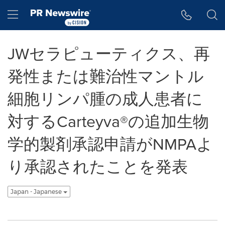
アクセシビリティ・ステートメント
Skip Navigation
Hamburger menu
JWセラピューティクス、再
発性または難治性マントル
細胞リンパ腫の成人患者に
対するCarteyva®の追加生物
学的製剤承認申請がNMPAよ
り承認されたことを発表
Japan - Japanese