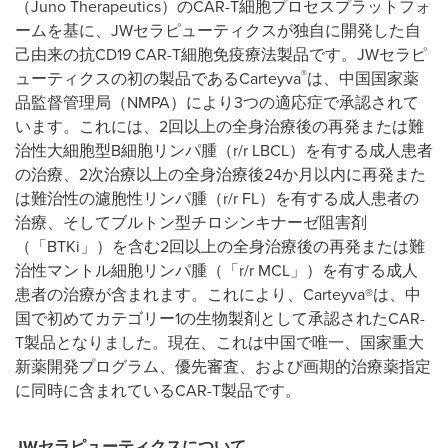
（Juno Therapeutics）のCAR-T細胞プロセスプラットフォ
ームを基に、JWセラピューティクスが独自に開発した自
己由来の抗CD19 CAR-T細胞免疫療法製品です。JWセラピ
®
ューティクスの初の製品であるCarteyva
は、中国国家薬
品監督管理局（NMPA）により3つの適応症で承認されて
います。これには、2回以上の全身治療後の再発または難
治性大細胞型B細胞リンパ腫（r/r LBCL）を有する成人患者
の治療、2次治療以上の全身治療後24か月以内に再発また
は難治性の濾胞性リンパ腫（r/r FL）を有する成人患者の
治療、そしてブルトン型チロシンキナーゼ阻害剤
（「BTKi」）を含む2回以上の全身治療後の再発または難
治性マントル細胞リンパ腫（「r/r MCL」）を有する成人
患者の治療が含まれます。これにより、Carteyva®は、中
国で初めてカテゴリー1の生物製剤として承認されたCAR-
T製品となりました。現在、これは中国で唯一、国家重大
新薬開発プログラム、優先審査、および画期的治療薬指定
に同時に含まれているCAR-T製品です。
JW
セラピューティクスについて