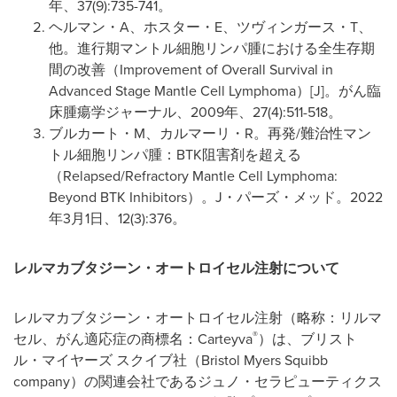
年、37(9):735-741。
ヘルマン・A、ホスター・E、ツヴィンガース・T、
他。進行期マントル細胞リンパ腫における全生存期
間の改善（Improvement of Overall Survival in
Advanced Stage Mantle Cell Lymphoma）[J]。がん臨
床腫瘍学ジャーナル、2009年、27(4):511-518。
ブルカート・M、カルマーリ・R。再発/難治性マン
トル細胞リンパ腫：BTK阻害剤を超える
（Relapsed/Refractory Mantle Cell Lymphoma:
Beyond BTK Inhibitors）。J・パーズ・メッド。2022
年3月1日、12(3):376。
レルマカブタジーン・オートロイセル注射について
レルマカブタジーン・オートロイセル注射（略称：リルマ
®
セル、がん適応症の商標名：Carteyva
）は、ブリスト
ル・マイヤーズ スクイブ社（Bristol Myers Squibb
company）の関連会社であるジュノ・セラピューティクス