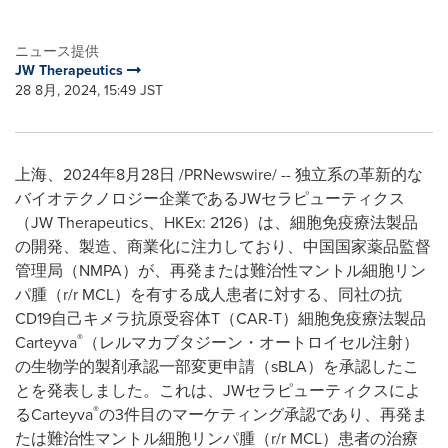
ニュース提供
JW Therapeutics
28 8月, 2024, 15:49 JST
上海、2024年8月28日 /PRNewswire/ -- 独立系の革新的な
バイオテクノロジー企業であるJWセラピューティクス
（JW Therapeutics、HKEx: 2126）は、細胞免疫療法製品
の開発、製造、商業化に注力しており、中国国家薬品監督
管理局（NMPA）が、再発または難治性マントル細胞リン
パ腫（r/r MCL）を有する成人患者に対する、同社の抗
CD19自己キメラ抗原受容体T（CAR-T）細胞免疫療法製品
®
Carteyva
（レルマカブタジーン・オートロイセル注射）
の生物学的製剤承認一部変更申請（sBLA）を承認したこ
とを発表しました。これは、JWセラピューティクスによ
®
るCarteyva
の3件目のマーケティング承認であり、再発ま
たは難治性マントル細胞リンパ腫（r/r MCL）患者の治療