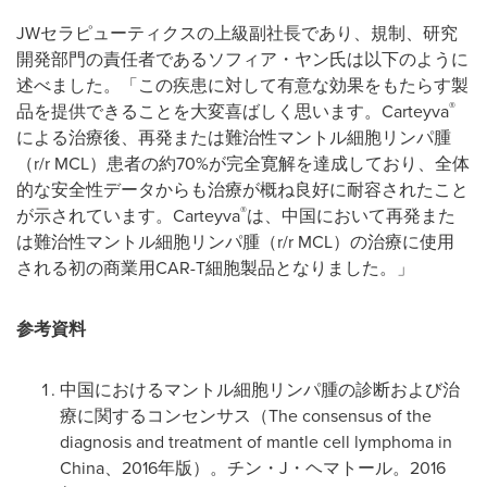
JWセラピューティクスの上級副社長であり、規制、研究
開発部門の責任者であるソフィア・ヤン氏は以下のように
述べました。「この疾患に対して有意な効果をもたらす製
®
品を提供できることを大変喜ばしく思います。Carteyva
による治療後、再発または難治性マントル細胞リンパ腫
（r/r MCL）患者の約70%が完全寛解を達成しており、全体
的な安全性データからも治療が概ね良好に耐容されたこと
®
が示されています。Carteyva
は、中国において再発また
は難治性マントル細胞リンパ腫（r/r MCL）の治療に使用
される初の商業用CAR-T細胞製品となりました。」
参考資料
中国におけるマントル細胞リンパ腫の診断および治
療に関するコンセンサス（The consensus of the
diagnosis and treatment of mantle cell lymphoma in
China、2016年版）。チン・J・ヘマトール。2016