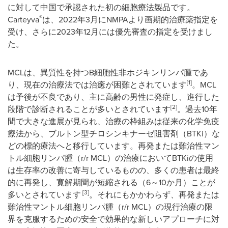
に対して中国で承認された初の細胞療法製品です。
®
Carteyva
は、2022年3月にNMPAより画期的治療薬指定を
受け、さらに2023年12月には優先審査の指定を受けまし
た。
MCLは、異質性を持つB細胞性非ホジキンリンパ腫であ
[1]
り、現在の治療法では治癒が困難とされています
。MCL
は予後が不良であり、主に高齢の男性に発症し、進行した
[2]
段階で診断されることが多いとされています
。過去10年
間で大きな進展が見られ、治療の枠組みは従来の化学免疫
療法から、ブルトン型チロシンキナーゼ阻害剤（BTKi）な
どの標的療法へと移行しています。再発または難治性マン
トル細胞リンパ腫（r/r MCL）の治療においてBTKiの使用
は生存率の改善に寄与しているものの、多くの患者は最終
的に再発し、寛解期間が短縮される（6～10か月）ことが
[3]
多いとされています
。それにもかかわらず、再発または
難治性マントル細胞リンパ腫（r/r MCL）の現行治療の限
界を克服するための安全で効果的な新しいアプローチに対