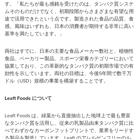
す。「私たちが最も感銘を受けたのは、タンパク質システ
ムそのものだけでなく、初期段階からさまざまな有望な用
途で活用できたという点です。製造された食品の品質、食
感、風味はいずれも、日本の消費者が期待する非常に高い
基準を満たしています。」
両社はすでに、日本の主要な食品メーカー数社と、植物性
食品、ベーカリー製品、スポーツ栄養カテゴリーにおいて
協業しており、この革新的なタンパク質の初期市場での有
効性を示しています。両社の目標は、今後
5
年間で数千万
ドル（
USD
）規模の事業を構築することです。
Leaft Foods
について
Leaft Foods
は、緑葉から直接抽出した地球上で最も豊富
なタンパク質を活用し、従来の乳製品由来タンパク質に比
べてわずかなカーボンフットプリントで、業界をリードす
る製品を製造しています。
Leaft
のアレルゲンフリーのル