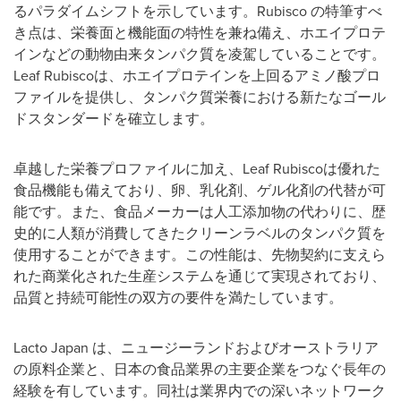
るパラダイムシフトを示しています。
Rubisco
の特筆すべ
き点は、栄養面と機能面の特性を兼ね備え、ホエイプロテ
インなどの動物由来タンパク質を凌駕していることです。
Leaf Rubisco
は、ホエイプロテインを上回るアミノ酸プロ
ファイルを提供し、タンパク質栄養における新たなゴール
ドスタンダードを確立します。
卓越した栄養プロファイルに加え、
Leaf Rubisco
は優れた
食品機能も備えており、卵、乳化剤、ゲル化剤の代替が可
能です。また、食品メーカーは人工添加物の代わりに、歴
史的に人類が消費してきたクリーンラベルのタンパク質を
使用することができます。この性能は、先物契約に支えら
れた商業化された生産システムを通じて実現されており、
品質と持続可能性の双方の要件を満たしています。
Lacto Japan
は、ニュージーランドおよびオーストラリア
の原料企業と、日本の食品業界の主要企業をつなぐ長年の
経験を有しています。同社は業界内での深いネットワーク