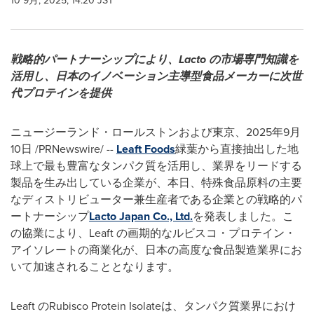
10 9月, 2025, 14:20 JST
戦略的パートナーシップにより、
Lacto
の市場専門知識を
活用し、日本のイノベーション主導型食品メーカーに次世
代プロテインを提供
ニュージーランド・ロールストンおよび東京、
2025
年
9
月
10
日
/PRNewswire/ --
Leaft Foods
緑葉から直接抽出した地
球上で最も豊富なタンパク質を活用し、業界をリードする
製品を生み出している企業が、本日、特殊食品原料の主要
なディストリビューター兼生産者である企業との戦略的パ
ートナーシップ
Lacto Japan Co., Ltd.
を発表しました。こ
の協業により、
Leaft
の画期的なルビスコ・プロテイン・
アイソレートの商業化が、日本の高度な食品製造業界にお
いて加速されることとなります。
Leaft
の
Rubisco Protein Isolate
は、タンパク質業界におけ