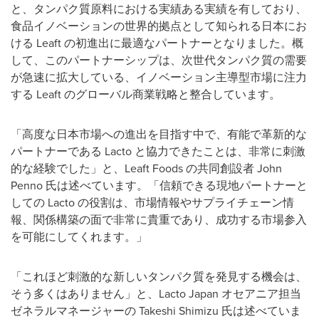
と、タンパク質原料における実績ある実績を有しており、
食品イノベーションの世界的拠点として知られる日本にお
ける
Leaft
の初進出に最適なパートナーとなりました。概
して、このパートナーシップは、次世代タンパク質の需要
が急速に拡大している、イノベーション主導型市場に注力
する
Leaft
のグローバル商業戦略と整合しています。
「高度な日本市場への進出を目指す中で、有能で革新的な
パートナーである
Lacto
と協力できたことは、非常に刺激
的な経験でした」と、
Leaft Foods
の共同創設者
John
Penno
氏は述べています。「信頼できる現地パートナーと
しての
Lacto
の役割は、市場情報やサプライチェーン情
報、関係構築の面で非常に貴重であり、成功する市場参入
を可能にしてくれます。」
「これほど刺激的な新しいタンパク質を発見する機会は、
そう多くはありません」と、
Lacto Japan
オセアニア担当
ゼネラルマネージャーの
Takeshi Shimizu
氏は述べていま