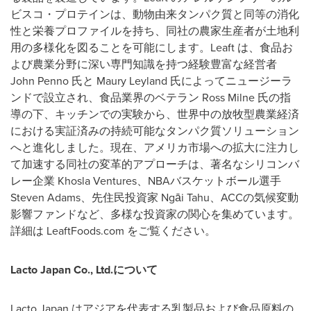
ビスコ・プロテインは、動物由来タンパク質と同等の消化
性と栄養プロファイルを持ち、同社の農家生産者が土地利
用の多様化を図ることを可能にします。
Leaft
は、食品お
よび農業分野に深い専門知識を持つ経験豊富な経営者
John Penno
氏と
Maury Leyland
氏によってニュージーラ
ンドで設立され、食品業界のベテラン
Ross Milne
氏の指
導の下、キッチンでの実験から、世界中の放牧型農業経済
における実証済みの持続可能なタンパク質ソリューション
へと進化しました。現在、アメリカ市場への拡大に注力し
て加速する同社の変革的アプローチは、著名なシリコンバ
レー企業
Khosla Ventures
、
NBA
バスケットボール選手
Steven Adams
、先住民投資家
Ngāi Tahu
、
ACC
の気候変動
影響ファンドなど、多様な投資家の関心を集めています。
詳細は
LeaftFoods.com
をご覧ください。
Lacto Japan Co., Ltd.
について
Lacto Japan
はアジアを代表する乳製品および食品原料の