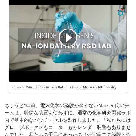
Prussian White for Sodium-Ion Batteries | Inside Macsen’s R&D Facility
ちょうど1年前、電気化学の経験が全くないMacsen氏のチ
ームは、特殊な装置も使わずに、通常の化学研究開発ラボ
内で基本的なパウチ・セルを製作しました。「私たちには
グローブボックスもコーターもカレンダー装置もありませ
んでした。私たちの手元にあったのは研究室での経験と合