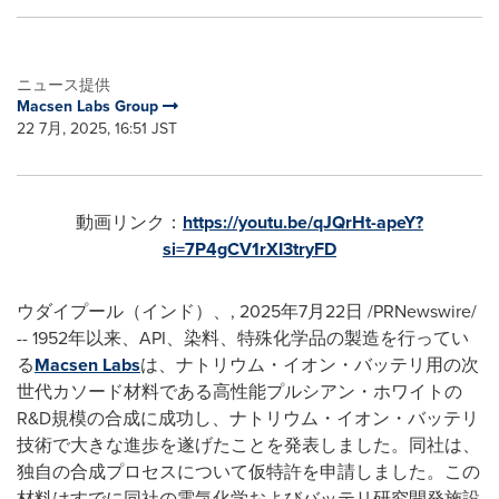
ニュース提供
Macsen Labs Group
22 7月, 2025, 16:51 JST
動画リンク：
https://youtu.be/qJQrHt-apeY?
si=7P4gCV1rXI3tryFD
ウダイプール（インド）、
,
2025年7月22日
/PRNewswire/
-- 1952年以来、API、染料、特殊化学品の製造を行ってい
る
Macsen Labs
は、ナトリウム・イオン・バッテリ用の次
世代カソード材料である高性能プルシアン・ホワイトの
R&D規模の合成に成功し、ナトリウム・イオン・バッテリ
技術で大きな進歩を遂げたことを発表しました。同社は、
独自の合成プロセスについて仮特許を申請しました。この
材料はすでに同社の電気化学およびバッテリ研究開発施設