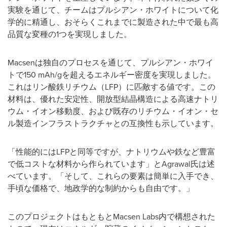
実験を通じて、チームはプルシアン・ホワイトについて化
学的に精通し、おそらくこれまでに製造された中で最も高
品質な変種の1つを実現しました。
Macsenは独自のプロセスを通じて、プルシアン・ホワイ
トで150 mAh/gを超えるエネルギー密度を実現しました。
これはリン酸鉄リチウム（LFP）に匹敵する値です。この
材料は、優れた安定性、開放型結晶構造による高速ナトリ
ウム・イオン移動度、および既存のリチウム・イオン・セ
ル製造インフラストラクチャとの互換性も示しています。
「性能的にはLFPと同等ですが、ナトリウムや鉄など豊富
で低コストな材料から作られています」とAgrawal氏は述
べています。「そして、これらの要素は簡単に入手でき、
手頃な価格で、地政学的な制約からも自由です。」
このプロジェクトはもともとMacsen Labs内で構想された