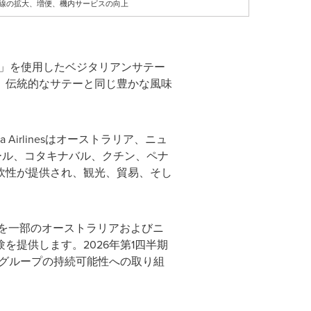
加速：新規路線の拡大、増便、機内サービスの向上
room）」を使用したベジタリアンサテー
、伝統的なサテーと同じ豊かな風味
ia Airlinesはオーストラリア、ニュ
ポール、コタキナバル、クチン、ペナ
軟性が提供され、観光、貿易、そし
oを一部のオーストラリアおよびニ
提供します。2026年第1四半期
なり、グループの持続可能性への取り組