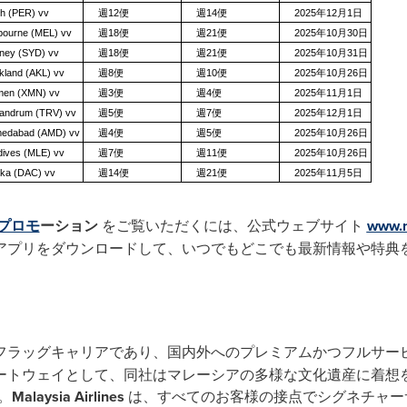
h (PER) vv
週12便
週14便
2025年12月1日
bourne (MEL) vv
週18便
週21便
2025年10月30日
ney (SYD) vv
週18便
週21便
2025年10月31日
land (AKL) vv
週8便
週10便
2025年10月26日
men (XMN) vv
週3便
週4便
2025年11月1日
vandrum (TRV) vv
週5便
週7便
2025年12月1日
edabad (AMD) vv
週4便
週5便
2025年10月26日
ives (MLE) vv
週7便
週11便
2025年10月26日
ka (DAC) vv
週14便
週21便
2025年11月5日
プロモ
ーション
をご覧いただくには、公式ウェブサイト
www.m
アプリをダウンロードして、いつでもどこでも最新情報や特典
フラッグキャリアであり、国内外へのプレミアムかつフルサー
ートウェイとして、同社はマレーシアの多様な文化遺産に着想
。
Malaysia Airlines
は、すべてのお客様の接点でシグネチャー