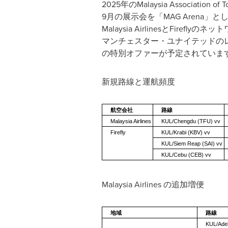
2025年のMalaysia Associatio
9月の展示会を「MAG Arena
Malaysia AirlinesとF
マンチェスター・ユナイテッドのレジェンド
の特別オファーが予定されていま
新規路線と運航頻度
航空会社
路線
Malaysia Airlines
KUL/Chengdu (TFU) vv
Firefly
KUL/Krabi (KBV) vv
KUL/Siem Reap (SAI) vv
KUL/Cebu (CEB) vv
Malaysia Airlines の追加増便
地域
路線
KUL/Adel