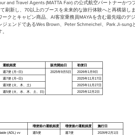
n of Tour and Travel Agents (MATTA Fair) の公式航
」として刷新し、70以上のブースを未来的な旅行体験へと再構築します
ireflyのネットワークとキャビン商品、AI客室乗務員MAYAを含む最
であるWes Brown、Peter Schmeichel、Park Ji
す。
運航頻度
販売開始日
初便日
週7便 (月–日)
2025年9月5日
2026年1月9日
週7便 (月–日)
2025年11月17日
週3便 (火、木、土)
2025年11月27日
週5便 (火、水、木、土、日)
2025年12月2日
増便前の運航頻度
増便後の運航頻度
施行日
aide (ADL) vv
週5便
週7便
2026年2月1日