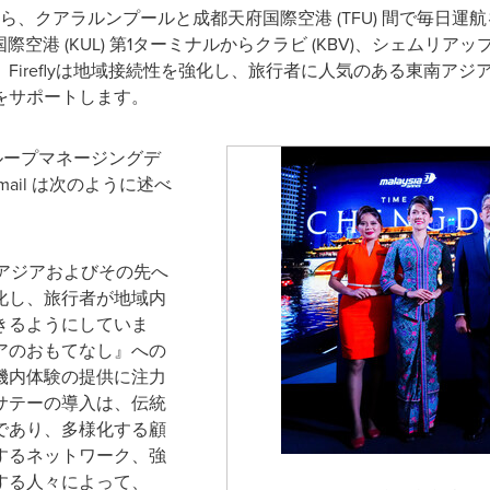
6年1月9日から、クアラルンプールと成都天府国際空港 (TFU) 間で毎日運
空港 (KUL) 第1ターミナルからクラビ (KBV)、シェムリアップ (
Fireflyは地域接続性を強化し、旅行者に人気のある東南ア
をサポートします。
MAG) グループマネージングデ
 Ismail は次のように述べ
アジアおよびその先へ
化し、旅行者が地域内
きるようにしていま
アのおもてなし』への
機内体験の提供に注力
サテーの導入は、伝統
であり、多様化する顧
するネットワーク、強
する人々によって、