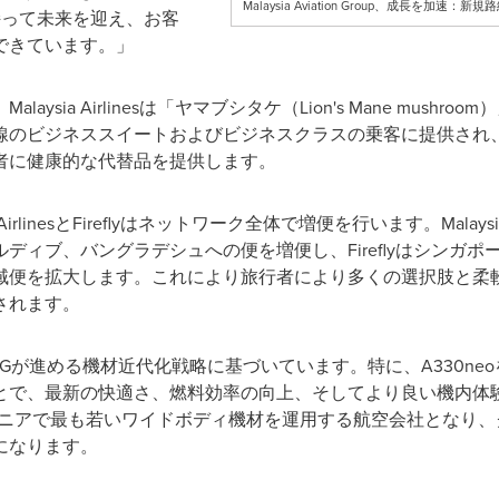
Malaysia Aviation Group、成長を
は自信を持って未来を迎え、お客
できています。」
ysia Airlinesは「ヤマブシタケ（Lion's Mane mush
線のビジネススイートおよびビジネスクラスの乗客に提供され
者に健康的な代替品を提供します。
 AirlinesとFireflyはネットワーク全体で増便を行います。Malays
ディブ、バングラデシュへの便を増便し、Fireflyはシンガ
域便を拡大します。これにより旅行者により多くの選択肢と柔
されます。
Gが進める機材近代化戦略に基づいています。特に、A330ne
で、最新の快適さ、燃料効率の向上、そしてより良い機内体験を
nesはオセアニアで最も若いワイドボディ機材を運用する航空会社と
になります。