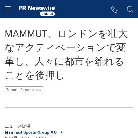
アクセシビリティ・ステートメント
Skip Navigation
Hamburger menu
MAMMUT、ロンドンを壮大
なアクティベーションで変
革し、人々に都市を離れる
ことを後押し
Japan - Japanese
ニュース提供
Mammut Sports Group AG