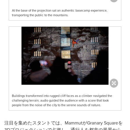
At the base of the projection sat an authentic basecamp experience,
transporting the public to the mountains.
Buildings transformed into rugged cliff faces as a climber navigated the
challenging terrain; audio guided the audience with a score that took
people from the noise of the city to the serene sounds of nature.
注目を集めたスタントでは、MammutがGranary Squareを
3Dプロジェクションで占拠し、通行人を都市の風景から