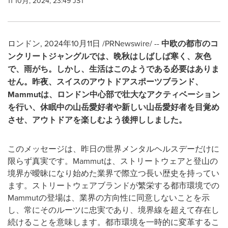
11 10月, 2024, 23:49 JST
ロンドン
,
2024年10月11日
/PRNewswire/ --
中欧の都市のコ
ンクリートジャングルでは、晩秋はしばしば寒く、灰色
で、雨がち。しかし、生活はこのようである必要はありま
せん。昨夜、スイスのアウトドアスポーツブランド、
Mammut
は、ロンドン中心部で壮大なアクティベーション
を行い、休眠中の山岳愛好者や新しい山岳愛好者を目覚め
させ、アウトドアを楽しむよう後押ししました。
このメッセージは、昨日の世界メンタルヘルスデーだけに
限らず真実です。Mammutは、ストリートウェアと登山の
境界が曖昧になり始めた業界で際立つ長い歴史を持ってい
ます。ストリートウェアブランドが繁栄する都市環境での
Mammutの登場は、業界の方向性に同意しないことを示
し、常にそのルーツに忠実であり、境界線を超えて存在し
続けることを意味します。都市環境を一時的に変革するこ