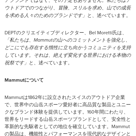
アブランドではなく、その予定もありません。私たちはア
ウトドアでのつながり、冒険、スリルを求め、山での成長
を求める人々のためのブランドです」
と、述べています。
DEPTのクリエイティブディレクター、Bel Moretti氏は、
「私たちは、
Mammut
の山へのコミットメントを強化し、
どこにでも存在する惰性に立ち向かうコミュニティを支持
しています。それは、絶えず変化する世界における本物の
祝祭です」
と、述べています。
Mammut
について
Mammutは1862年に設立されたスイスのアウトドア企業
で、世界中の山岳スポーツ愛好者に高品質な製品とユニー
クなブランド体験を提供しています。160年間にわたり、
世界をリードする山岳スポーツブランドとして、安全性と
革新的な先駆者としての地位を確立しています。Mammut
の製品は、機能性とパフォーマンスを現代的なデザインと