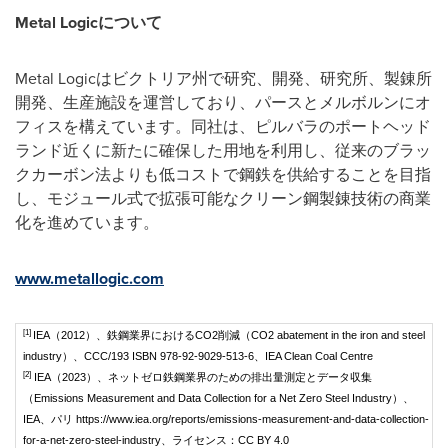
Metal Logic
について
Metal Logicはビクトリア州で研究、開発、研究所、製錬所
開発、生産施設を運営しており、パースとメルボルンにオ
フィスを構えています。同社は、ピルバラのポートヘッド
ランド近くに新たに確保した用地を利用し、従来のブラッ
クカーボン法よりも低コストで鋼鉄を供給することを目指
し、モジュール式で拡張可能なクリーン鋼製錬技術の商業
化を進めています。
www.metallogic.com
[1]
IEA（2012）、鉄鋼業界におけるCO2削減（CO2 abatement in the iron and steel
industry）、CCC/193 ISBN 978-92-9029-513-6、IEA Clean Coal Centre
[2]
IEA（2023）、ネットゼロ鉄鋼業界のための排出量測定とデータ収集
（Emissions Measurement and Data Collection for a Net Zero Steel Industry）、
IEA、パリ https://www.iea.org/reports/emissions-measurement-and-data-collection-
for-a-net-zero-steel-industry、ライセンス：CC BY 4.0