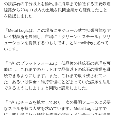
の鉄鉱石の半分以上を輸出用に海岸まで輸送する主要鉄道
線路から20キロ以内の土地を民間企業から確保したこと
を確認しました。
「Metal Logicは、この場所にモジュール式で拡張可能なア
レイ製錬所を展開し、市場に『クリーン・スチール』ソリ
ューションを提供するつもりです」とNicholls氏は述べて
います。
「当社のプラットフォームは、低品位の鉄鉱石の処理を可
能にし、これまでのカットオフ品位以下の鉱石の操業を継
続できるようにします。また、これまで取り残されてい
た、あるいは保全・維持管理にとどまっていた鉱床を活用
できるようにします」と同氏は説明しました。
「当社はチームを拡大しており、次の展開フェーズに必要
なスキルを持つ人材を求めています。Metal Logicはすで
に、取り残された鉄鉱石資源や保守・メンテナンスが必要