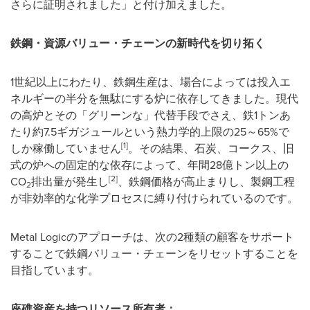
さらに証明されました」と付け加えました。
鉄鋼・資源バリュー・チェーンの新時代を切り拓く
1世紀以上にわたり、鉄鋼生産は、場合によっては投入エ
ネルギーの半分を無駄にする炉に依存してきました。現代
の高炉とその「グリーンな」代替手段でさえ、鉄1トンあ
たり約7.5ギガジュールという熱力学的上限の25～65%で
[1]
しか稼働していません
。その結果、石炭、コークス、旧
式の炉への固定的な依存によって、年間28億トン以上の
[2]
CO
排出量が発生し
、鉄鋼価格が高止まりし、製鋼工程
2
が非効率的な化学プロセスに縛り付けられているのです。
Metal Logicのアプローチは、次の2種類の顧客をサポート
することで鉄鋼バリュー・チェーンをリセットすることを
目指しています。
座礁資産を持つリソース所有者：