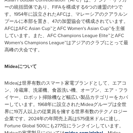
ーの統括団体であり、
FIFA
を構成する
6
つの連盟の
1
つで
す。
1954
年に設立された
AFC
は、マレーシアのクアラルン
プールに本部を置き、
47
の加盟協会で構成されています。
AFC
は
AFC Asian Cup
™と
AFC Women's Asian Cup
™を主催
しています。また、
AFC Champions League Elite
™と
AFC
Women's Champions League
™はアジアのクラブにとって最
高峰の大会です。
Midea
について
Midea
は世界有数のスマート家電ブランドとして、エアコ
ン、冷蔵庫、洗濯機、食器洗い機、オーブン、エア・フラ
イヤー、ロボット掃除機など幅広い製品カテゴリーをカバ
ーしています。
1968
年に設立された
Midea
グループは全世
界に
19
万人以上の従業員を擁する世界有数のテクノロジー
企業です。
2024
年の年間売上高は
575
億米ドルに達し、
Fortune Global 500
にも
277
位にランクインしています。
Midea
の家電製品については
midea.com/global
、
Midea