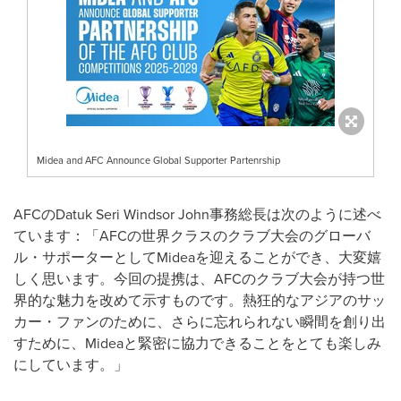
Midea and AFC Announce Global Supporter Partenrship
AFC
の
Datuk Seri Windsor John
事務総長は次のように述べ
ています：「
AFC
の世界クラスのクラブ大会のグローバ
ル・サポーターとして
Midea
を迎えることができ、大変嬉
しく思います。今回の提携は、
AFC
のクラブ大会が持つ世
界的な魅力を改めて示すものです。熱狂的なアジアのサッ
カー・ファンのために、さらに忘れられない瞬間を創り出
すために、
Midea
と緊密に協力できることをとても楽しみ
にしています。」