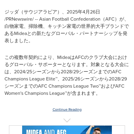
ジッダ（サウジアラビア）、
2025
年
4
月
26
日
/PRNewswire/ -- Asian Football Confederation
（
AFC
）が、
白物家電、掃除機、キッチン家電の世界的大手ブランドで
ある
Midea
との新たなグローバル・パートナーシップを発
表しました。
この複数年契約により、
Midea
は
AFC
のクラブ大会におけ
るグローバル・サポーターとなります。対象となる大会に
は、
2024/25
シーズンから
2028/29
シーズンまでの
AFC
Champions League Elite
™、
2025/26
シーズンから
2028/29
シーズンまでの
AFC Champions League Two
™および
AFC
Women's Champions League
™が含まれます。
Continue Reading