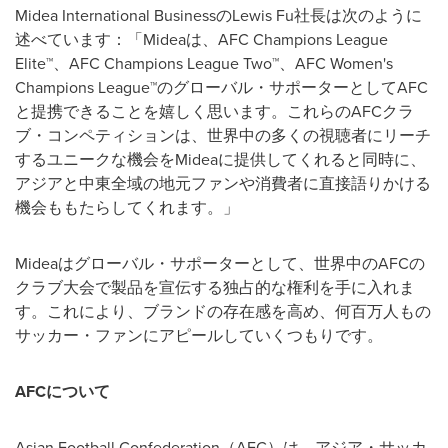
Midea International Business
の
Lewis Fu
社長は次のように
述べています：「
Midea
は、
AFC Champions League
Elite
™、
AFC Champions League Two
™、
AFC Women's
Champions League
™のグローバル・サポーターとして
AFC
と提携できることを嬉しく思います。これらの
AFC
クラ
ブ・コンペティションは、世界中の多くの視聴者にリーチ
するユニークな機会を
Midea
に提供してくれると同時に、
アジアと中東全域の地元ファンや消費者に直接語りかける
機会ももたらしてくれます。」
Midea
はグローバル・サポーターとして、世界中の
AFC
の
クラブ大会で製品を宣伝する独占的な権利を手に入れま
す。これにより、ブランドの存在感を高め、何百万人もの
サッカー・ファンにアピールしていくつもりです。
AFC
について
Asian Football Confederation
（
AFC
）は、アジア・サッカ