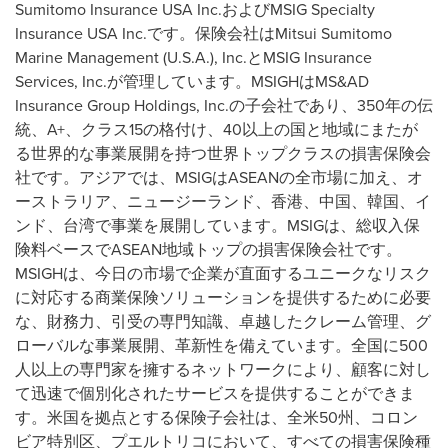
Sumitomo Insurance
USA
Inc.およびMSIG Specialty
Insurance
USA
Inc.です。保険会社はMitsui Sumitomo
Marine Management (
U.S.A.
), Inc.とMSIG Insurance
Services, Inc.が管理しています。MSIGHはMS&AD
Insurance Group Holdings, Inc.の子会社であり、350年の伝
統、A+、クラス15の格付け、40以上の国と地域にまたが
る世界的な事業展開を持つ世界トップクラスの損害保険会
社です。アジアでは、MSIGはASEANの全市場に加え、オ
ーストラリア、ニュージーランド、香港、中国、韓国、イ
ンド、台湾で事業を展開しています。MSIGは、総収入保
険料ベースでASEAN地域トップの損害保険会社です。
MSIGHは、今日の市場で企業が直面するユニークなリスク
に対応する商業保険ソリューションを提供するために必要
な、財務力、引受の専門知識、卓越したクレーム管理、グ
ローバルな事業展開、革新性を備えています。全国に500
人以上の専門家を擁するネットワークにより、顧客に対し
て迅速で個別化されたサービスを提供することができま
す。米国を拠点とする保険子会社は、全米50州、コロン
ビア特別区、プエルトリコにおいて、すべての損害保険種