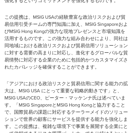
強化するというコミットメントを強化するものです。
この提携は、MSIG USAの経験豊富な政治リスクおよび貿
易信用引受チームの専門知識に加え、MSIG Singaporeおよ
びMSIG Hong Kongの強力な現地プレゼンスと市場知識を
活用するものです。この強力な組み合わせにより、同社は
同地域における政治リスクおよび貿易信用ソリューション
に対する需要の高まりに対応し、進化するグローバルな貿
易情勢に対応する企業のために包括的かつカスタマイズさ
れたカバレッジを確保することができます。
「アジアにおける政治リスクと貿易信用に関する能力の拡
大は、MSIG
USA
にとって重要な戦略的動きです」と、
MSIG USAのCEO、ピーター・マッケンナ氏は述べていま
す。「MSIG SingaporeとMSIG Hong Kongと協力すること
で、国際貿易の課題に対応するテーラーメイドのソリュー
ションで世界の顧客にサービスを提供する能力を強化しま
す。この提携は、複雑な環境下で事業を展開する企業にと