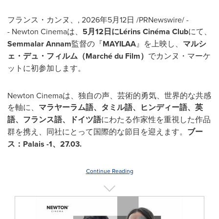
フランス・カンヌ、
,
2026年5月12日
/PRNewswire/ -
- Newton Cinemaは、
5月12日にLérins Cinéma Club
にて、
Semmalar Annam
監督の『
MAYILAA
』を上映し、
マルシ
ェ・デュ・フィルム（Marché du Film）
でカンヌ・マーケ
ットに初参加します。
Newton Cinemaは、独自の声、芸術的勇気、世界的な共感
を軸に、
マラヤーラム語、タミル語、ヒンディー語、英
語、フランス語、ドイツ語
にわたる作家性を重視した作品
群を携え、同社にとって国際的な節目を迎えます。
ブー
ス：Palais -1、27.03.
Continue Reading