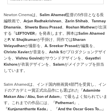
Newton Cinemaは、
Salim Ahamed
監督の5作目となる長
編映画で、
Arjun Radhakrishnan
、
Zarin Shihab
、
Tanmay
Dhanania
、
Shweta Basu Prasad
、
Roshan Mathew
が出演
する『
LEFTOVER
』を発表します。脚本は
Salim Ahamed
と
P. V. Shajikumar
が手掛け、同作では
Sharan
Velayudhan
が撮影を、
A. Sreekar Prasad
が編集を、
Christo Xavier
が音楽を、
Ashik S
がプロダクションデザイ
ンを、
Vishnu Govind
がサウンドデザインを、
Gayathri
Kishore
が衣装デザインを、
Salam
がメイクアップを担当
しています。
Salim Ahamedは、インド国内映画賞4部門を受賞し、イン
ドのアカデミー賞正式出品作にも選ばれた『
Adaminte
Makan Abu / Abu, Son of Adam
』で最もよく知られていま
す。これまでの作品には、『
Pathemari
』、
『
Kunjananthante Kada
』、『
And the Oscar Goes To…
』