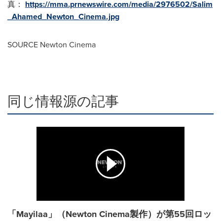
真：
https://mma.prnewswire.com/media/2976502/Salim
_Ahamed_Newton_Cinema.jpg
SOURCE Newton Cinema
同じ情報源の記事
「Mayilaa」（Newton Cinema製作）が第55回ロッ