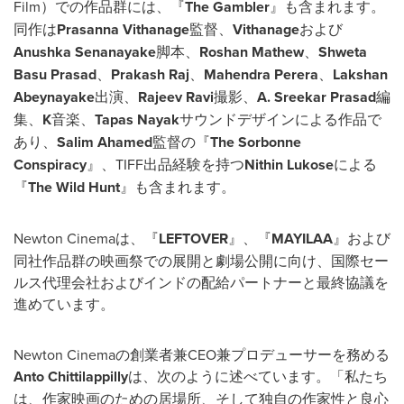
Film）での作品群には、『
The Gambler
』も含まれます。
同作は
Prasanna Vithanage
監督、
Vithanage
および
Anushka Senanayake
脚本、
Roshan Mathew
、
Shweta
Basu Prasad
、
Prakash Raj
、
Mahendra Perera
、
Lakshan
Abeynayake
出演、
Rajeev Ravi
撮影、
A. Sreekar Prasad
編
集、
K
音楽、
Tapas Nayak
サウンドデザインによる作品で
あり、
Salim Ahamed
監督の『
The Sorbonne
Conspiracy
』、TIFF出品経験を持つ
Nithin Lukose
による
『
The Wild Hunt
』も含まれます。
Newton Cinemaは、『
LEFTOVER
』、『
MAYILAA
』および
同社作品群の映画祭での展開と劇場公開に向け、国際セー
ルス代理会社およびインドの配給パートナーと最終協議を
進めています。
Newton Cinemaの創業者兼CEO兼プロデューサーを務める
Anto Chittilappilly
は、次のように述べています。「私たち
は、作家映画のための居場所、そして独自の作家性と良心