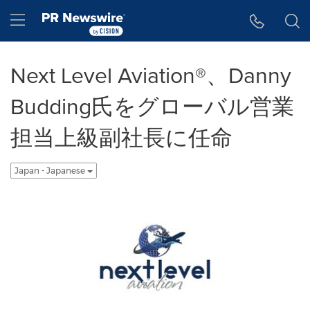
アクセシビリティ・ステートメント
Skip Navigation
Hamburger menu
Next Level Aviation®、Danny
Budding氏をグローバル営業
担当上級副社長に任命
Japan - Japanese