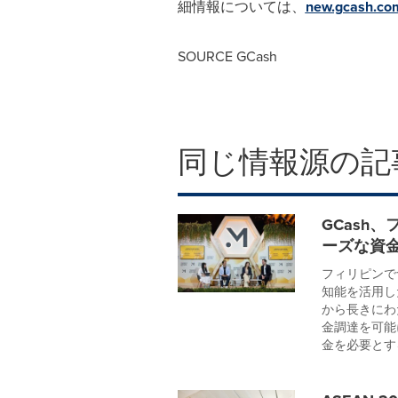
細情報については、
new.gcash.co
SOURCE GCash
同じ情報源の記
GCash
ーズな資
フィリピンで
知能を活用し
から長きにわ
金調達を可能
金を必要とする