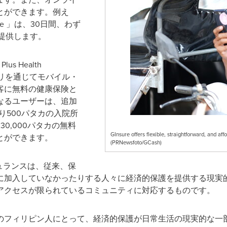
とができます。例え
rance 」は、30日間、わず
提供します。
us Health
hアプリを通じてモバイル・
客に無料の健康保険と
なるユーザーは、追加
り500パタカの入院所
0,000パタカの無料
GInsure offers flexible, straightforward, and a
とができます。
(PRNewsfoto/GCash)
シュランスは、従来、保
に加入していなかったりする人々に経済的保護を提供する現実
アクセスが限られているコミュニティに対応するものです。
のフィリピン人にとって、経済的保護が日常生活の現実的な一