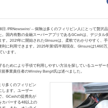
8日 /PRNewswire/ -- 保険は多くのフィリピン人にとっ
国内有数の金融スーパーアプリであるGCashは、デジタル保険
。2021年に開始されたGInsureは、柔軟でわかりやすく
に利用できます。2025年第1四半期現在、GInsureは1,46
しています。
守るためにより手頃で利用しやすい方法を探しているユーザー
事業責任者のWinsley Bangit氏は述べました。
、より多くのフィリピン
にします。ユーザー
、GCashの提携先が
カバーする48以上の
ます。また、オンライ