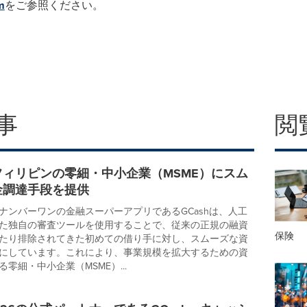
m
をご参照ください。
事
閲
、フィリピンの零細・中小企業（MSME）にスム
金調達手段を提供
ナンバーワンの金融スーパーアプリであるGCashは、人工
た独自の審査ツールを使用することで、従来の正規の融資
保険
たり排除されてきた初めての借り手に対し、スムーズな資
にしています。これにより、事業規模を拡大するための資
零細・中小企業（MSME）...