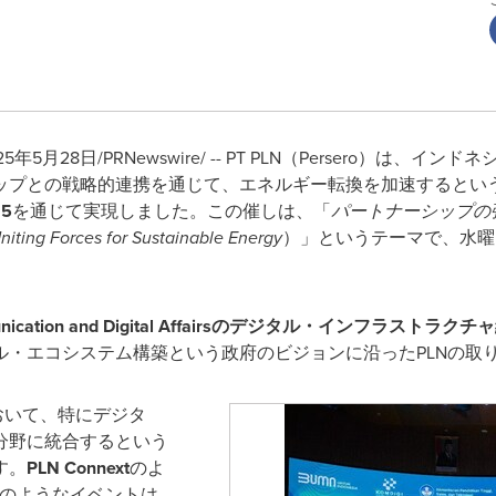
25
年
5
月
28
日
/PRNewswire/ -- PT PLN
（
Persero
）
は、インドネ
ップとの戦略的連携を通じて、エネルギー転換を加速するとい
25
を通じて実現しました。この催しは、「
パートナーシップの
niting Forces for Sustainable Energy
）」というテーマで、水曜
ication and Digital Affairs
のデジタル・インフラストラクチャ
ル・エコシステム構築という政府のビジョンに沿った
PLN
の取
おいて、特にデジタ
分野に統合するという
す。
PLN Connext
のよ
のようなイベントは、