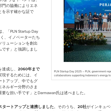
部門の協働によりエネ
とを示す確かな証で
は、「
PLN Startup Day
なく、イノベーターたち
ソリューションを創出
ムです」と強調しまし
を達成し、
2060
年まで
PLN Startup Day 2025 – PLN, government represe
実現するためには、イ
collaborations supporting Indonesia’s energy tra
ートアップ、中でもグ
エネルギー分野のさま
重要な担い手です」と
Darmawan
氏は述べました。
スタートアップと連携しました
。そのうち、
20
社
がインキュベ