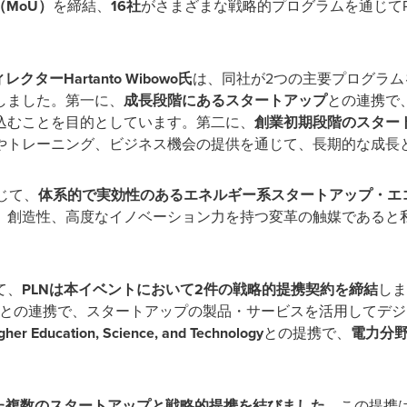
（
MoU
）
を締結、
16
社
がさまざまな戦略的プログラムを通じて
ィレクター
Hartanto Wibowo
氏
は、同社が
2
つの主要プログラム
しました。第一に、
成長段階にあるスタートアップ
との連携で
込むことを目的としています。第二に、
創業初期段階のスター
やトレーニング、ビジネス機会の提供を通じて、長期的な成長
じて、
体系的で実効性のあるエネルギー系スタートアップ・エ
、創造性、高度なイノベーション力を持つ変革の触媒であると
て、
PLN
は本イベントにおいて
2
件の戦略的提携契約を締結
しま
との連携で、スタートアップの製品・サービスを活用してデジ
igher Education, Science, and Technology
との提携で、
電力分
た複数のスタートアップと戦略的提携を結びました
。この提携