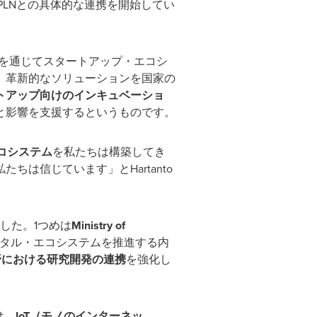
PLN
との具体的な連携を開始してい
を通じてスタートアップ・エコシ
、革新的なソリューションを国家の
トアップ向けのインキュベーショ
と影響を支援するというものです。
コシステム
を私たちは構築してき
私たちは信じています」と
Hartanto
した。
1
つめは
Ministry of
タル・エコシステムを推進する内
野における研究開発の連携
を強化し
は、
IoT
（モノのインターネッ