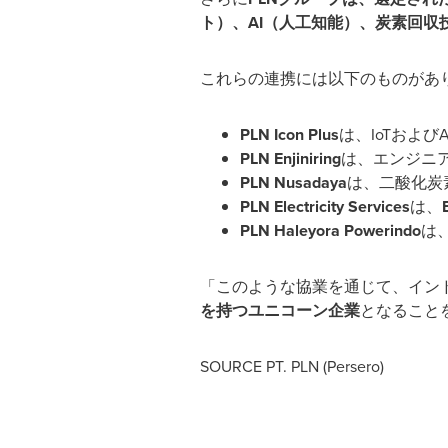
ト）、
AI
（人工知能）、炭素回収
これらの連携には以下のものがあ
PLN Icon Plus
は、
IoT
および
A
PLN Enjiniring
は、エンジニ
PLN Nusadaya
は、二酸化炭
PLN Electricity Services
は、
PLN Haleyora Powerindo
は
「このような協業を通じて、イン
を持つユニコーン企業
となること
SOURCE PT. PLN (Persero)