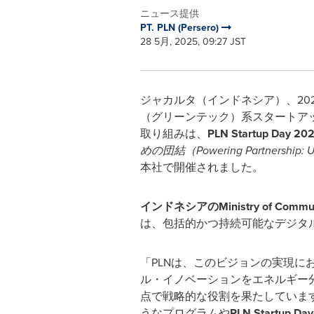
ニュース提供
PT. PLN (Persero)
28 5月, 2025, 09:27 JST
ジャカルタ
（
インドネシア
）
、
20
（
グリーンテック
）
系スタートア
取り組みは、
PLN Startup Day 20
めの団結（
Powering Partnership: U
本社で開催されました。
インドネシアの
Ministry of Commun
は、包括的かつ持続可能なデジタ
「
PLN
は、このビジョンの実現に
ル・イノベーションをエネルギー
点で戦略的な役割を果たしていま
うなプログラムや
PLN Startup Day