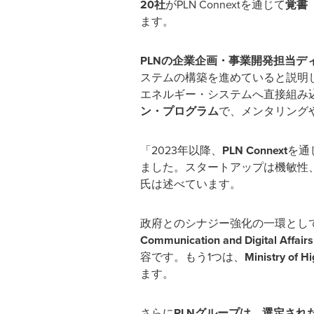
20
社
が
PLN Connext
を通じて
覚書
ます。
PLN
の企業企画・事業開発担当デ
ステムの構築を進めていると説明
エネルギー・システムへ直接組み
ン・プログラム
で、メンタリング
「
2023
年以降、
PLN Connext
を通
ました。スタートアップは機敏性
氏は述べています。
政府とのシナジー強化の一環とし
Communication and Digital Affairs
容です。もう
1
つは、
Ministry of H
ます。
さらに
PLN
グループは、選定され