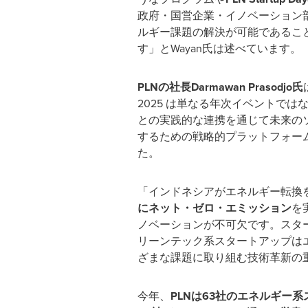
政府・国営企業・イノベーション
ルギー課題の解決が可能であるこ
す」と
Wayan
氏は述べています。
PLN
の社長
Darmawan Prasodjo
氏
2025
は単なる年次イベントでは
との実践的な連携を通じて未来の
するための戦略的プラットフォー
た。
「インドネシアがエネルギー転換
にネット・ゼロ・エミッション
を
ノベーションが不可欠です。スタ
リーンテック系スタートアップは
ざまな課題に取り組む技術革新の
今年、
PLN
は
63
社のエネルギー系