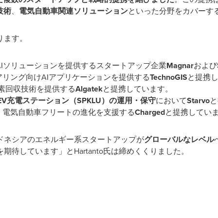
技術
、
電気自動車関連ソリューション
といった分野をカバーす
ります。
I
ソリューションを提供するスタートアップ企業
Magnar
および
アリング向け
AI
アプリケーションを提供する
TechnoGIS
と提携
素回収技術を提供する
Algatek
と提携しています。
EV
充電ステーション（
SPKLU
）の運用・保守
において
Starvo
と
、電気自動車フリートの進化を支援する
Charged
と提携してい
ドネシアのエネルギー系スタートアップが
グローバルなレベル
を期待しています」と
Hartanto
氏は締めくくりました。