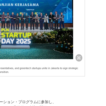
ntatives, and greentech startups unite in Jakarta to sign strategic
nsition.
ーション・プログラムに参加し、