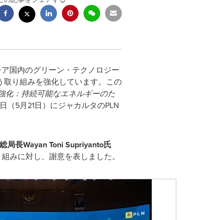
シア国内のグリーン・テクノロジー
う取り組みを強化しています。この
強化：持続可能なエネルギーのた
日（
5
月
21
日）にジャカルタの
PLN
総局長
Wayan Toni Supriyanto
氏
り組みに対し、謝意を表しました。