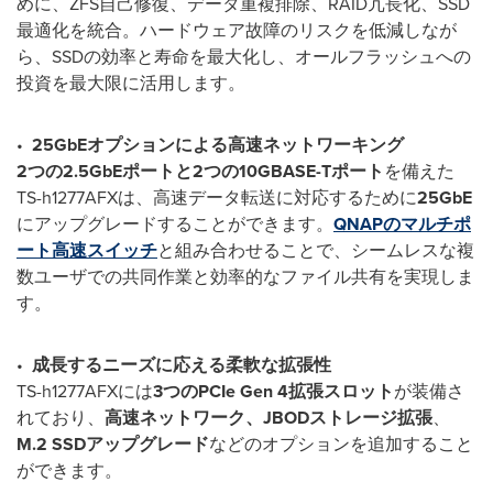
めに、ZFS自己修復、データ重複排除、RAID冗長化、SSD
最適化を統合。ハードウェア故障のリスクを低減しなが
ら、SSDの効率と寿命を最大化し、オールフラッシュへの
投資を最大限に活用します。
•
25GbE
オプションによる高速ネットワーキング
2
つの
2.5GbE
ポートと
2
つの
10GBASE-T
ポート
を備えた
TS-h1277AFXは、高速データ転送に対応するために
25GbE
にアップグレードすることができます。
QNAPのマルチポ
ート高速スイッチ
と組み合わせることで、シームレスな複
数ユーザでの共同作業と効率的なファイル共有を実現しま
す。
•
成長するニーズに応える柔軟な拡張性
TS-h1277AFXには
3
つの
PCIe Gen 4
拡張スロット
が装備さ
れており、
高速ネットワーク、
JBOD
ストレージ拡張
、
M.2 SSD
アップグレード
などのオプションを追加すること
ができます。