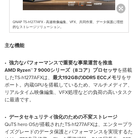
QNAP TS-h1277AFX - 高速映像編集、VFX、共同作業、データ保護に理想
的なストレージソリューション。
主な機能
•
強力なパフォーマンスで重要な事業運営を推進
AMD Ryzen™ 7 9000
シリーズ（
8
コア）プロセッサ
を搭載
したTS-h1277AFXは、
最大
192GB
の
DDR5 ECC
メモリ
をサ
ポート。内蔵GPUを搭載しているため、マルチメディア、
リアルタイム映像編集、VFX処理などの負荷の高いタスク
に最適です。
•
データセキュリティ強化のための不変ストレージ
QuTS hero OSが搭載されたTS-h1277AFXは、エンタープラ
イズグレードのデータ保護とパフォーマンスを実現するた