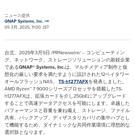
ニュース提供
QNAP Systems, Inc.
05 3月, 2025, 11:00 JST
台北、2025年3月5日 /PRNewswire/ -- コンピューティン
グ、ネットワーク、ストレージソリューションの新鋭企業
である
QNAP® Systems, Inc.
は、マルチメディア制作と仮
想化の厳しい要求を満たすように設計された12ベイタワー
オールフラッシュNAS、
TS-h1277AFX
を発表しました。
AMD Ryzen™ 7 9000シリーズプロセッサを搭載したTS-
h1277AFXは、拡張カードを介し25GbEにアップグレード
することで高速データアクセスを可能にします。卓越した
パフォーマンスと容量を兼ね備え、ストレージ、ファイル
共有、バックアップ、ディザスタリカバリの集中ハブとし
て機能するため、ダイナミックな共同作業環境に理想的な
選択肢となります。