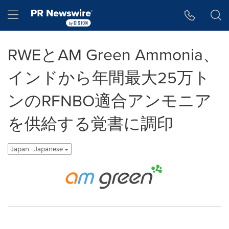
アクセシビリティ・ステートメント
Skip Navigation
Hamburger menu
RWEとAM Green Ammonia、
インドから年間最大25万ト
ンのRFNBO適合アンモニア
を供給する覚書に調印
Japan - Japanese