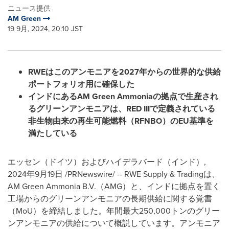
ニュース提供
AM Green
19 9月, 2024, 20:10 JST
RWE
はこのアンモニアを
2027
年からの世界的な供給
ポートフォリオ用に確保した
インドにある
AM Green Ammonia
の拠点で生産され
るグリーンアンモニアは、
RED III
で定義されている
非生物由来の再生可能燃料（
RFNBO
）の
EU
基準を
満たしている
エッセン（ドイツ）およびハイデラバード（インド）
,
2024年9月19日
/PRNewswire/ -- RWE Supply & Tradingは、
AM Green Ammonia B.V.（AMG）と、インドに拠点を置く
工場からのグリーンアンモニアの長期供給に関する覚書
（MoU）を締結しました。年間最大250,000トンのグリー
ンアンモニアの供給について概説しています。アンモニア