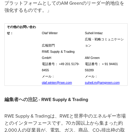
プラットフォームとしてのAM Greenのリーダー的地位を
強化するものです。」
その他のお問い合わ
せ：
Olaf Winter
Suheil Imtiaz
広報・戦略コミュニケーシ
広報部門
ョン
RWE Supply & Trading
GmbH
AM Green
電話番号： +49 201 5179-
電話番号： + 91 94401
8455
59289
メール：
メール：
olaf.winter@rwe.com
suheil.m@amgreen.com
編集者への注記
- RWE Supply & Trading
RWE Supply & Tradingは、RWEと世界中のエネルギー市場
とのインターフェースです。70カ国以上から集まった約
2,000人の従業員が、電気、ガス、商品、CO
排出枠の取
2