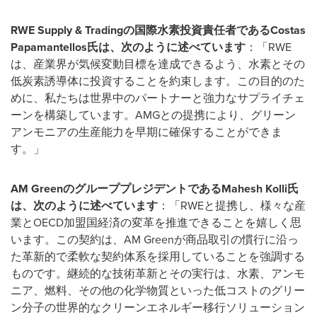
RWE Supply & Trading
の国際水素投資責任者である
Costas
Papamantellos
氏は、次のように述べています
：「RWE
は、産業界が気候変動目標を達成できるよう、水素とその
低炭素誘導体に投資することを約束します。この目的のた
めに、私たちは世界中のパートナーと強力なサプライチェ
ーンを構築しています。AMGとの提携により、グリーン
アンモニアの生産能力を早期に確保することができま
す。」
AM Green
のグループプレジデントである
Mahesh Kolli
氏
は、次のように述べています
：「RWEと提携し、様々な産
業とOECD加盟国経済の変革を推進できることを嬉しく思
います。この契約は、AM Greenが商品取引の慣行に沿っ
た革新的で柔軟な契約体系を採用していることを強調する
ものです。継続的な技術革新とその実行は、水素、アンモ
ニア、燃料、その他の化学物質といった低コストのグリー
ン分子の世界的なクリーンエネルギー移行ソリューション