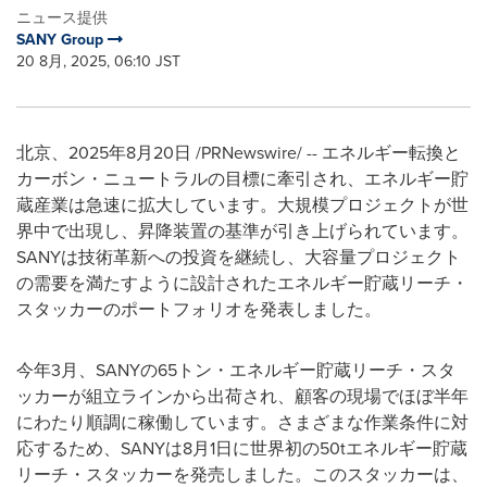
ニュース提供
SANY Group
20 8月, 2025, 06:10 JST
北京、
2025
年
8
月20
日
/PRNewswire/ --
エネルギー転換と
カーボン・ニュートラルの目標に牽引され、エネルギー貯
蔵産業は急速に拡大しています。大規模プロジェクトが世
界中で出現し、昇降装置の基準が引き上げられています。
SANY
は技術革新への投資を継続し、大容量プロジェクト
の需要を満たすように設計されたエネルギー貯蔵リーチ・
スタッカーのポートフォリオを発表しました。
今年
3
月、
SANY
の
65
トン・エネルギー貯蔵リーチ・スタ
ッカーが組立ラインから出荷され、顧客の現場でほぼ半年
にわたり順調に稼働しています。さまざまな作業条件に対
応するため、
SANY
は
8
月
1
日に世界初の
50t
エネルギー貯蔵
リーチ・スタッカーを発売しました。このスタッカーは、