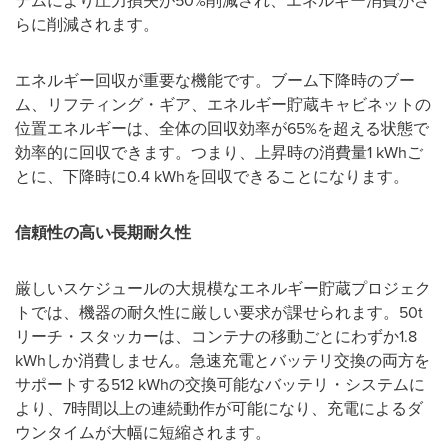
テムにより圧力損失が
50%
削減され、エネルギー消費がさ
らに削減されます。
エネルギー回収が重要な機能です。ブーム下降時のブー
ム、リフティング・ギア、エネルギー貯蔵キャビネットの
位置エネルギーは、全体の回収効率が
65%
を超える状態で
効率的に回収できます。つまり、上昇時の消費量
1 kWh
ご
とに、下降時に
0.4 kWh
を回収できることになります。
信頼性の高い長期耐久性
厳しいスケジュールの大規模なエネルギー貯蔵プロジェク
トでは、機器の耐久性に厳しい要求が課せられます。
50t
リーチ・スタッカーは、コンテナの移動ごとにわずか
1.8
kWh
しか消費しません。急速充電とバッテリ交換の両方を
サポートする
512 kWh
の交換可能なバッテリ・システムに
より、
7
時間以上の連続動作が可能になり、充電によるダ
ウンタイムが大幅に短縮されます。