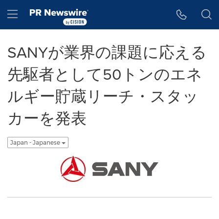
アクセシビリティ・ステートメント
Skip Navigation
Hamburger menu
SANYが業界の課題に応える
先駆者として50トンのエネ
ルギー貯蔵リーチ・スタッ
カーを発表
Japan - Japanese