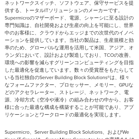
ネットワークスイッチ、ソフトウェア、保守サービスを提
供する、トータルITソリューションのメーカーです。
Supermicroのマザーボード、電源、シャーシに至る設計の
専門知識は、自社開発および生産の向上を可能にし、世界
中のお客様に、クラウドからエッジまでの次世代のイノベ
ーションを提供しています。当社の製品は、生産規模と効
率のため、グローバルな運用を活用して米国、アジア、オ
ランダにおいて、設計および製造しており、TCOの改善、
環境への影響を減らすグリーンコンピューティングを目指
した最適化を促進しています。数々の受賞歴をもたらして
いる当社独自のServer Building Block Solutions®は、様々
なフォームファクター、プロセッサー、メモリー、GPUな
どのアクセラレーター、ストレージ、ネットワーク、電
源、冷却方式（空冷や液冷）の組み合わせの中から、お客
様に合った最適な構成を構築することが可能であり、アプ
リケーションとワークロードの最適化を実現します。
Supermicro、Server Building Block Solutions、およびWe