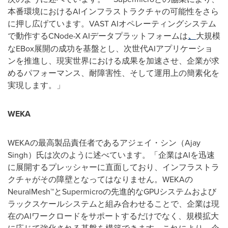
本番環境におけるAIインフラストラクチャの可能性をさら
に押し広げています。VAST AIオペレーティングシステム
で動作するCNode-X AIデータプラットフォームは
、
大規模
なEBox展開の成功を基盤とし、次世代AIアプリケーショ
ンを推進し、現実世界における成果を加速させ、企業が求
めるパフォーマンス、耐障害性、そして運用上の簡素化を
実現します。」
WEKA
WEKAの最高製品責任者であるアジェイ・シン（Ajay
Singh）氏は次のように述べています。「企業はAIを迅速
に展開するプレッシャーに直面しており、インフラストラ
クチャがその障壁となってはなりません。WEKAの
NeuralMesh™とSupermicroの先進的なGPUシステムおよび
ラックスケールシステムと組み合わせることで、企業は現
在のAIワークロードをサポートするだけでなく、規模拡大
に応じて強化される基盤を構築できます。これにより、企