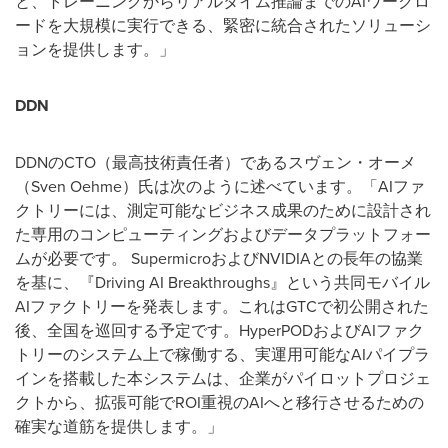
と、トレーニングからリアルタイム推論までのAIワークロ
ードを大規模に実行できる、緊密に統合されたソリューシ
ョンを提供します。」
DDN
DDNのCTO（最高技術責任者）であるスヴェン・オーメ
（Sven Oehme）氏は次のように述べています。「AIファ
クトリーには、測定可能なビジネス成果のために設計され
た専用のコンピューティングおよびデータプラットフォー
ムが必要です。 SupermicroおよびNVIDIAとの長年の協業
を基に、『Driving AI Breakthroughs』という共同モバイル
AIファクトリーを発表します。これはGTCで初公開された
後、全国を巡回する予定です。HyperPODおよびAIファク
トリーのシステム上で稼働する、実運用可能なAIパイプラ
インを搭載した本システムは、企業がパイロットプロジェ
クトから、拡張可能でROI重視のAIへと移行させるための
確実な道筋を提供します。」