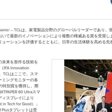
wswire/ -- TCLは、家電製品分野のグローバルリーダーであり、世界
25において最新のイノベーションにより複数の権威ある賞を受賞し
リューションを評価するとともに、日常の生活体験を高める先
グの未来を形作る技術を
 Innovation
。TCLはここで、スマ
ーミングモニターの各
の特別賞を獲得し、際
APER 60 Ultraスマ
ディスプレイにより
Tech for Good）」
11 Plusタブレットは受