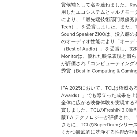
賞候補として名を連ねました。RayNeo
用したエコシステムとマルチモー
により、「最先端技術部門最優秀賞（Bes
Tech）」を受賞しました。また、TCLのW
Sound Speaker Z100は、没
のオーディオ性能により「オーデ
（Best of Audio）」を受賞し、32R84
Monitorは、優れた映像表現と
が評価され「コンピューティング
秀賞（Best in Computing & 
IFA 2025において、TCLは権威ある「グ
Awards）」でも際立った成果を上
全体に広がる映像体験を実現する
賞しました。TCLのFreshIN
版T-AIテクノロジーが評価され、「AI省
さらに、TCLのSuperDrum
くかつ徹底的に洗浄する性能が評価され