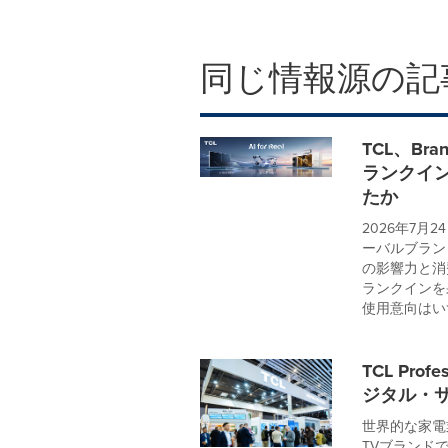
同じ情報源の記
TCL、Br
ランクイ
たか
2026年7月
ーバルブラン
の影響力と消
ランクインを
使用意向はいず
TCL Pro
ジタル・サ
世界的な家電業
TVブランドであるT