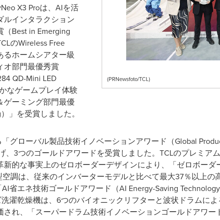
 X3 Proは、AIを活
ダルインタラクション
t in Emerging
ireless Free
入感のあるホームシアター級
ィオ部門最優秀賞
 QD-Mini LED
(PRNewsfoto/TCL)
滑らかなゲームプレイ体験
＆ゲーミング部門最優
Gaming）」を受賞しました。
ローバル製品技術イノベーションアワード（Global Product Technol
げ、3つのゴールドアワードを受賞しました。TCLのプレミアムQD-M
革新的な事実上のゼロボーダーデザインにより、「ゼロボーダ
 3.0新型空調は、従来のインバーターモデルと比べて最大37％以
エネ技術ゴールドアワード（AI Energy-Saving Technolog
シリーズ洗濯乾燥機は、6つのバイオニックリフターと波状ドラム
、「スーパードラム技術イノベーションゴールドアワード（Super 