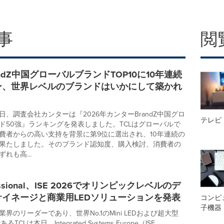
事
閲
andZ中国グローバルブランドTOP10に10年連続
ン、世界レベルのブランドはいかにして築かれ
24日、調査会社カンターは『2026年カンターBrandZ中国グロ
テレビ
ド50強』ランキングを発表しました。TCLはグローバルで
費者からの高い支持を背景に第9位に選出され、10年連続の
果たしました。そのブランド認知度、購入検討、消費者の
れも高...
fessional、ISE 2026でオリンピックレベルのデ
イネージと商業用LEDソリューションを発表
コンピ
子機器
界のリーダーであり、世界No.1のMini LEDおよび超大型
CLは本日、Integrated Systems Europe（ISE...