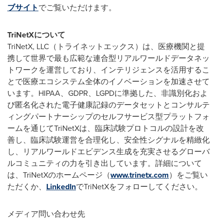
ブサイト
でご覧いただけます。
TriNetXについて
TriNetX, LLC（トライネットエックス）は、医療機関と提
携して世界で最も広範な連合型リアルワールドデータネッ
トワークを運営しており、インテリジェンスを活用するこ
とで医療エコシステム全体のイノベーションを加速させて
います。HIPAA、GDPR、LGPDに準拠した、非識別化およ
び匿名化された電子健康記録のデータセットとコンサルテ
ィングパートナーシップのセルフサービス型プラットフォ
ームを通じてTriNetXは、臨床試験プロトコルの設計を改
善し、臨床試験運営を合理化し、安全性シグナルを精緻化
し、リアルワールドエビデンス生成を充実させるグローバ
ルコミュニティの力を引き出しています。詳細について
は、TriNetXのホームページ（
www.trinetx.com
）をご覧い
ただくか、
LinkedIn
でTriNetXをフォローしてください。
メディア問い合わせ先