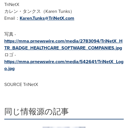
TriNetX
カレン・タンクス（Karen Tunks）
Email：
Karen.Tunks@TriNetX.com
写真 -
https://mma.prnewswire.com/media/2783094/TriNetX_H
TR_BADGE_HEALTHCARE_SOFTWARE_COMPANIES.jpg
ロゴ -
https://mma.prnewswire.com/media/542641/TriNetX_Log
o.jpg
SOURCE TriNetX
同じ情報源の記事