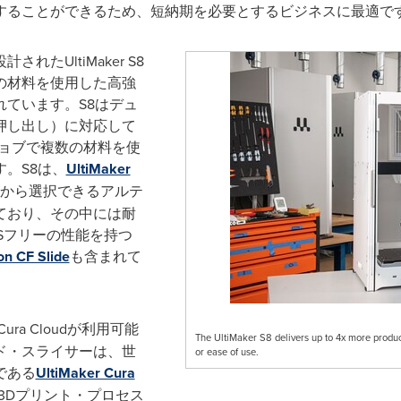
することができるため、短納期を必要とするビジネスに最適で
たUltiMaker S8
の材料を使用した高強
ています。S8はデュ
押し出し）に対応して
ジョブで複数の材料を使
。S8は、
UltiMaker
材から選択できるアルテ
ており、その中には耐
ASフリーの性能を持つ
on CF Slide
も含まれて
Cura Cloudが利用可能
The UltiMaker S8 delivers up to 4x more productiv
ド・スライサーは、世
or ease of use.
である
UltiMaker Cura
yは、3Dプリント・プロセス