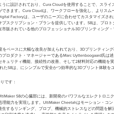
に設計されており、Cura Cloudを使用することで、スラ
できます。Cura Cloudは、ワークフローを強化し、よりス
gital Factoryは、ユーザのニーズに合わせてカスタマイズ
サブスクリプション・プランを提供しています。S8は、プロト
在市販されている他のプロフェッショナル3Dプリンティング・
リーズの遺産をベースに大幅な改良が加えられており、3Dプリンティ
ダクト・マネージャーであるMarc Uyttenboogaard氏
セキュリティ機能、接続性の改善、そして2材料対応の機能を
uraと統合されたS8は、にシンプルで安全かつ効率的な3Dプリント体
の通りです：
UltiMaker S8の心臓部には、新開発のパワフルなエレクト
の処理能力を実現します。UltiMaker Cheetahはモーション・コント
するリンギング、ブロブ、機械的ストレスなどの問題を解消します。Ul