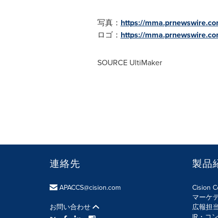
写真：
https://mma.prnewswire.c
ロゴ：
https://mma.prnewswire.
SOURCE UltiMaker
連絡先
製品
APACCS@cision.com
Cision 
マーケ
お問い合わせ
広報担
IR・コ