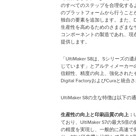
のすべてのステップを合理化するよう
のプラットフォームから行うことが
独自の要素を追加します。また、Di
生産性を高めるためのさまざまな
コンポーネントの製造であれ、現
提供します。
「UltiMaker S8は、Sシ
じています」とアルティメーカーのプロ
信頼性、精度の向上、強化された
Digital FactoryおよびC
UltiMaker S8の主な特徴は以下
生産性の向上と印刷品質の向上：
ており、UltiMaker S7の最大5倍
の精度を実現し、一般的に高速で発生