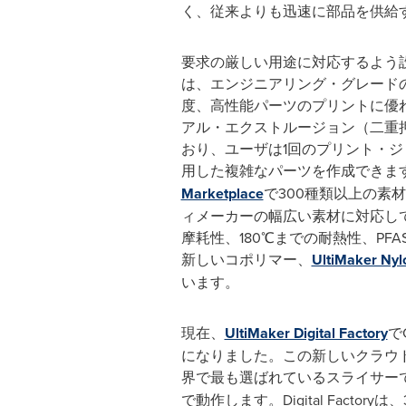
く、従来よりも迅速に部品を供給
要求の厳しい用途に対応するよう設計され
は、エンジニアリング・グレード
度、高性能パーツのプリントに優れ
アル・エクストルージョン（二重
おり、ユーザは1回のプリント・
用した複雑なパーツを作成できます
Marketplace
で300種類以上の素
ィメーカーの幅広い素材に対応し
摩耗性、180℃までの耐熱性、PF
新しいコポリマー、
UltiMaker Nyl
います。
現在、
UltiMaker Digital Factory
で
になりました。この新しいクラウ
界で最も選ばれているスライサー
で動作します。Digital Factor