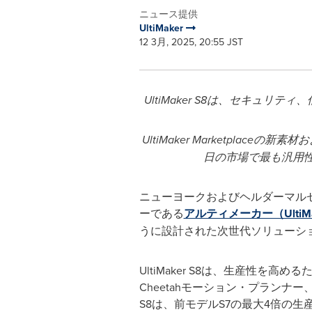
ニュース提供
UltiMaker
12 3月, 2025, 20:55 JST
UltiMaker S8
は、セキュリティ、
UltiMaker Marketplace
の新素材お
日の市場で最も汎用
ニューヨークおよびヘルダーマル
ーである
アルティメーカー（UltiMa
うに設計された次世代ソリューシ
UltiMaker S8は、生産性を高め
Cheetahモーション・プランナ
S8は、前モデルS7の最大4倍の