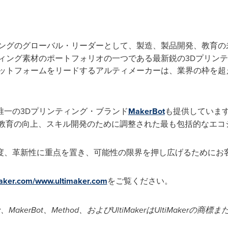
ィングのグローバル・リーダーとして、製造、製品開発、教育の
ティング素材のポートフォリオの一つである最新鋭の3Dプリン
ラットフォームをリードするアルティメーカーは、業界の枠を超
唯一の3Dプリンティング・ブランド
MakerBot
も提供しています
学習、教育の向上、スキル開発のために調整された最も包括的なエ
度、革新性に重点を置き、可能性の限界を押し広げるためにお
maker.com/
www.ultimaker.com
をご覧ください。
y
、
MakerBot
、
Method
、および
UltiMaker
は
UltiMaker
の商標ま