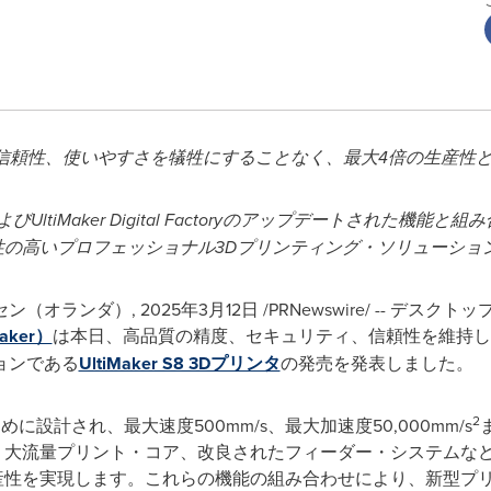
信頼性、使いやすさを犠牲にすることなく、最大
4
倍の生産性
よび
UltiMaker Digital Factory
のアップデートされた機能と組み
性の高いプロフェッショナル
3D
プリンティング・ソリューショ
セン（オランダ）
,
2025年3月12日
/PRNewswire/ -- デ
ker）
は本日、高品質の精度、セキュリティ、信頼性を維持し
ョンである
UltiMaker S8 3Dプリンタ
の発売を発表しました。
2
るために設計され、最大速度500mm/s、最大加速度50,000mm/s
ー、大流量プリント・コア、改良されたフィーダー・システムなどの先
生産性を実現します。これらの機能の組み合わせにより、新型プ