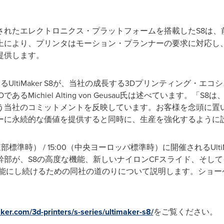
されたエレクトロニクス・プラットフォームを搭載したS8は、
上により、プリンタはモーション・プランナーの要求に対応し
提供します。
UltiMaker S8が、当社の成長する3Dプリンティング・エ
るMichiel Alting von Geusau氏は述べています。
う当社のコミットメントを反映しています。お客様を念頭に置
ーに永続的な価値を提供すると同時に、生産を強化するように
東部標準時） / 15:00（中央ヨーロッパ標準時）に開催されるUlti
幹部が、S8の高度な機能、新しいナイロンCFスライド、そし
可能にし続けるための同社の道のりについて説明します。ショー
aker.com/3d-printers/s-series/ultimaker-s8/
をご覧ください。