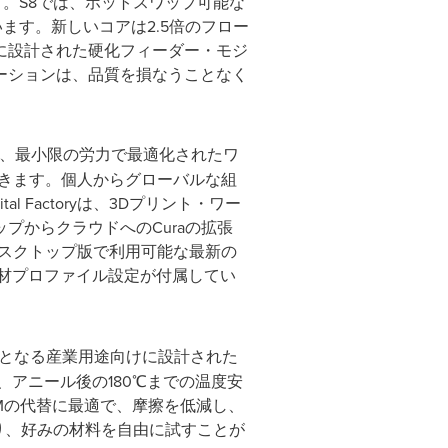
。S8では、ホットスワップ可能な
ます。新しいコアは2.5倍のフロー
に設計された硬化フィーダー・モジ
ーションは、品質を損なうことなく
に統合され、最小限の労力で最適化されたワ
理できます。個人からグローバルな組
Factoryは、3Dプリント・ワー
プからクラウドへのCuraの拡張
、デスクトップ版で利用可能な最新の
材プロファイル設定が付属してい
ー性能が鍵となる産業用途向けに設計された
、アニール後の180℃までの温度安
OMの代替に最適で、摩擦を低減し、
性により、好みの材料を自由に試すことが