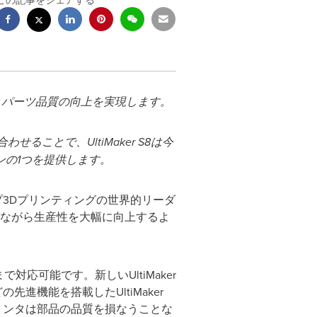
この記事をシェアする
とパーツ品質の向上を実現します。
合わせることで、
UltiMaker S8
は今
ンの
1
つを提供します。
スクトップ3Dプリンティングの世界的リーダ
ながら生産性を大幅に向上するよ
まで対応可能です。新しいUltiMaker
進機能を搭載したUltiMaker
リンタは部品の品質を損なうことな