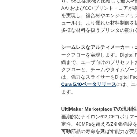
り、S8は従来機と比較して最大4
AA+およびCC+プリント・コア
を実現し、複合材やエンジニアリ
ュールは、より優れた材料制御を
多様な材料を扱うプリンタの能力
シームレスなアルティメーカー・
ークフローを実現します。Digit
織まで、ユーザ向けのプリセットおよび
クフローと、チームやタイムゾーン
は、強力なスライサーをDigita
Cura 5.10
ベータリリース
には、ユ
ます。
UltiMaker Marketplace
での汎用性
画期的なナイロン612 CFコポリ
定性、40MPaを超えるZ引張強
可動部品の寿命を延ばす能力が実証され