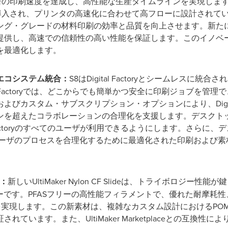
倍の印刷速度を達成し、高性能な生産タイムラインを実現します
が導入され、プリンタの高速化に合わせて高フローに設計されてい
ング・グレードの材料印刷の効率と品質を向上させます。新た
提供し、高速での信頼性の高い性能を保証します。このイノベ
を最適化します。
エコシステム統合：
S8はDigital Factoryとシームレス
al Factoryでは、どこからでも簡単かつ安全に印刷ジョブを管
カスタム・サブスクリプション・オプションにより、Digital 
を超えたコラボレーションの合理化を支援します。デスクトッ
l Factoryのすべてのユーザが利用できるようにします。さらに
ーザのプロセスを合理化するために最適化された印刷および素
：
新しいUltiMaker Nylon CF Slideは、トライボロジ
マーです。PFASフリーの高性能フィラメントで、優れた耐摩耗性
度を実現します。この新素材は、複雑なカスタム設計におけるP
ています。また、UltiMaker Marketplaceとの互換