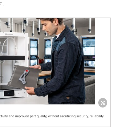
す。
ity and improved part quality, without sacrificing security, reliability