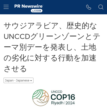
アクセシビリティ・ステートメント
Skip Navigation
Hamburger menu
サウジアラビア、歴史的な
UNCCDグリーンゾーンとテ
ーマ別デーを発表し、土地
の劣化に対する行動を加速
させる
Japan - Japanese