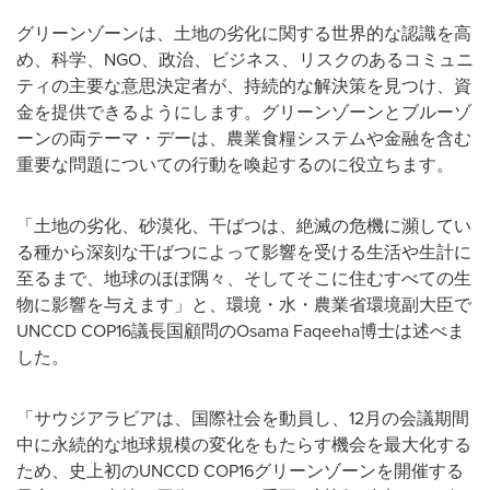
グリーンゾーンは、土地の劣化に関する世界的な認識を高
め、科学、NGO、政治、ビジネス、リスクのあるコミュニ
ティの主要な意思決定者が、持続的な解決策を見つけ、資
金を提供できるようにします。グリーンゾーンとブルーゾ
ーンの両テーマ・デーは、農業食糧システムや金融を含む
重要な問題についての行動を喚起するのに役立ちます。
「土地の劣化、砂漠化、干ばつは、絶滅の危機に瀕してい
る種から深刻な干ばつによって影響を受ける生活や生計に
至るまで、地球のほぼ隅々、そしてそこに住むすべての生
物に影響を与えます」と、環境・水・農業省環境副大臣で
UNCCD COP16議長国顧問のOsama Faqeeha博士は述べま
した。
「サウジアラビアは、国際社会を動員し、12月の会議期間
中に永続的な地球規模の変化をもたらす機会を最大化する
ため、史上初のUNCCD COP16グリーンゾーンを開催する