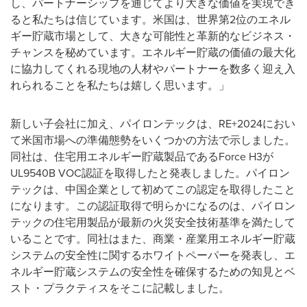
し、パートナーシップを通じてより大きな価値を実現でき
ると私たちは信じています。米国は、世界第2位のエネル
ギー貯蔵市場として、大きな可能性と革新的なビジネス・
チャンスを秘めています。エネルギー貯蔵の価値の最大化
に協力してくれる現地の人材やパートナーを数多く迎え入
れられることを私たちは嬉しく思います。」
新しい子会社に加え、パイロンテックは、RE+2024におい
て米国市場への準備態勢をいくつかの方法で示しました。
同社は、住宅用エネルギー貯蔵製品であるForce H3が
UL9540B VOC認証を取得したと発表しました。パイロン
テックは、中国企業として初めてこの認定を取得したこと
になります。この認証取得で明らかになるのは、パイロン
テックの住宅用製品が最新の火災安全技術基準を満たして
いることです。同社はまた、商業・産業用エネルギー貯蔵
システムの安全性に関するホワイトペーパーを発表し、エ
ネルギー貯蔵システムの安全性を確保するための知見とベ
スト・プラクティスをそこに記載しました。