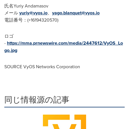
氏名Yuriy Andamasov
メール
yuriy@vyos.io
、
yago.blanquet@vyos.io
電話番号：(+16194320570)
ロゴ
-
https://mma.prnewswire.com/media/2447612/VyOS_Lo
go.jpg
SOURCE VyOS Networks Corporation
同じ情報源の記事