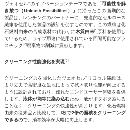
ヴェオセル™のイノベーションテーマである「
可能性を解
き放つ（
Unleash Possibilities
）」
に沿ったこの画期的な
製品は、レンチングのパートナーに、先進的なセルロース
繊維を使用した製品の設計を促すものです。この繊維は化
[1]
石燃料由来の合成素材の代わりに
木質由来
原料を使用し
ているため、ワイプ用途に使用されている回避可能なプラ
[2]
スチック
廃棄物の削減に貢献します。
[3]
クリーニング性能強化を実現
クリーニング力を強化したヴェオセル™リヨセル繊維は、
より丈夫で高密度な生地によって拭き取り性能が向上する
ように設計されており、優れたエンドユーザー体験を提供
します。
液体が均等に染み込む
ため、液がポタポタ落ちる
ことなく、クリーニングの快適性が高まります。化石燃料
由来の従来品と比較して、1枚で
2
倍の面積をクリーニング
できる
ので、消毒効率が大幅に向上します。