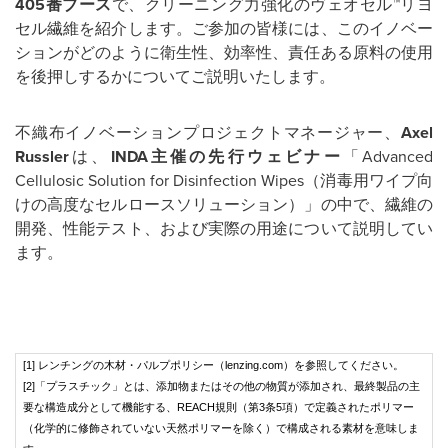
405
番ブース
で、クリーニング力強化のヴェオセル™リヨ
セル繊維を紹介します。ご参加の皆様には、このイノベー
ションがどのように衛生性、効率性、責任ある原料の使用
を後押しするかについてご説明いたします。
不織布イノベーションプロジェクトマネージャー、
Axel
Russler
は、
INDA
主催の先行ウェビナー
「Advanced
Cellulosic Solution for Disinfection Wipes（消毒用ワイプ向
けの高度なセルロースソリューション）」の中で、繊維の
開発、性能テスト、および実際の用途について説明してい
ます。
[1] レンチングの木材・パルプポリシー（lenzing.com）を参照してください。
[2]「プラスチック」とは、添加物またはその他の物質が添加され、最終製品の主
要な構造成分として機能する、REACH規則（第3条5項）で定義されたポリマー
（化学的に修飾されていない天然ポリマーを除く）で構成される素材を意味しま