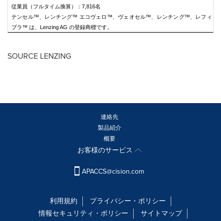
従業員（フルタイム換算）：7,816名
テンセル™、レンチング™ エコヴェロ™、ヴェオセル™、レンチング™、レフィ
ブラ™ は、Lenzing AG の登録商標です。
SOURCE LENZING
連絡先
製品紹介
概要
お客様のサービス
APACCS@cision.com
利用規約
プライバシー・ポリシー
情報セキュリティ・ポリシー
サイトマップ