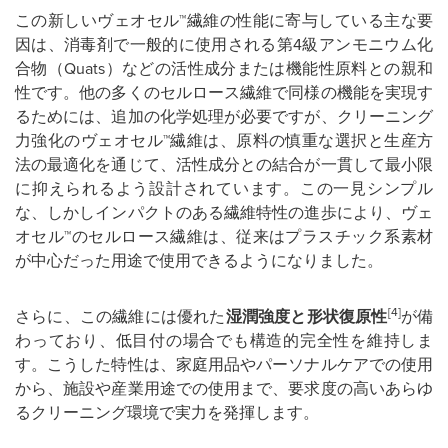
この新しいヴェオセル™繊維の性能に寄与している主な要
因は、消毒剤で一般的に使用される第4級アンモニウム化
合物（Quats）などの活性成分または機能性原料との親和
性です。他の多くのセルロース繊維で同様の機能を実現す
るためには、追加の化学処理が必要ですが、クリーニング
力強化のヴェオセル™繊維は、原料の慎重な選択と生産方
法の最適化を通じて、活性成分との結合が一貫して最小限
に抑えられるよう設計されています。この一見シンプル
な、しかしインパクトのある繊維特性の進歩により、ヴェ
オセル™のセルロース繊維は、従来はプラスチック系素材
が中心だった用途で使用できるようになりました。
[4]
さらに、この繊維には優れた
湿潤強度と形状復原性
が備
わっており、低目付の場合でも構造的完全性を維持しま
す。こうした特性は、家庭用品やパーソナルケアでの使用
から、施設や産業用途での使用まで、要求度の高いあらゆ
るクリーニング環境で実力を発揮します。