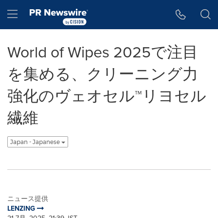
アクセシビリティ・ステートメント
Skip Navigation
Hamburger menu
World of Wipes 2025で注目
を集める、クリーニング力
強化のヴェオセル™リヨセル
繊維
Japan - Japanese
ニュース提供
LENZING