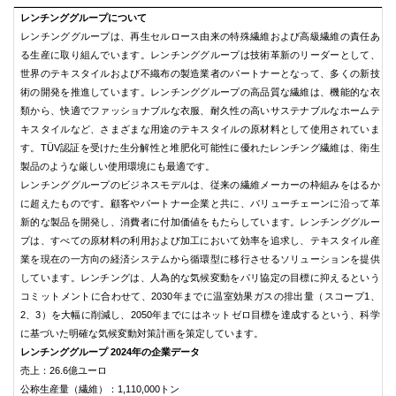
レンチンググループについて
レンチンググループは、再生セルロース由来の特殊繊維および高級繊維の責任あ
る生産に取り組んでいます。レンチンググループは技術革新のリーダーとして、
世界のテキスタイルおよび不織布の製造業者のパートナーとなって、多くの新技
術の開発を推進しています。レンチンググループの高品質な繊維は、機能的な衣
類から、快適でファッショナブルな衣服、耐久性の高いサステナブルなホームテ
キスタイルなど、さまざまな用途のテキスタイルの原材料として使用されていま
す。TÜV認証を受けた生分解性と堆肥化可能性に優れたレンチング繊維は、衛生
製品のような厳しい使用環境にも最適です。
レンチンググループのビジネスモデルは、従来の繊維メーカーの枠組みをはるか
に超えたものです。顧客やパートナー企業と共に、バリューチェーンに沿って革
新的な製品を開発し、消費者に付加価値をもたらしています。レンチンググルー
プは、すべての原材料の利用および加工において効率を追求し、テキスタイル産
業を現在の一方向の経済システムから循環型に移行させるソリューションを提供
しています。レンチングは、人為的な気候変動をパリ協定の目標に抑えるという
コミットメントに合わせて、2030年までに温室効果ガスの排出量（スコープ1、
2、3）を大幅に削減し、2050年までにはネットゼロ目標を達成するという、科学
に基づいた明確な気候変動対策計画を策定しています。
レンチンググループ
2024
年の企業データ
売上：26.6億ユーロ
公称生産量（繊維）：1,110,000トン