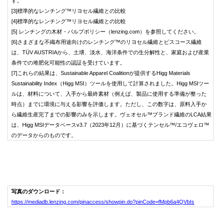
す。
[3]標準的なレンチング™リヨセル繊維との比較
[4]標準的なレンチング™リヨセル繊維との比較
[5] レンチングの木材・パルプポリシー（lenzing.com）を参照してください。
[6]さまざまな不織布用途向けのレンチング™のリヨセル繊維とビスコース繊維
は、TÜV AUSTRIAから、土壌、淡水、海洋条件での生分解性と、家庭および産業
条件での堆肥化可能性の認証を受けています。
[7]これらの結果は、Sustainable Apparel Coalitionが提供するHigg Materials
Sustainability Index（Higg MSI）ツールを使用して計算されました。Higg MSIツー
ルは、材料について、入手から最終素材（例えば、製品に使用する準備が整った
時点）までに環境に与える影響を評価します。ただし、この数字は、原料入手か
ら繊維生産完了までの影響のみを示します。ヴェオセル™ブランド繊維のLCA結果
は、Higg MSIデータベースv3.7（2023年12月）に基づくテンセル™/エコヴェロ™
のデータからのものです。
写真のダウンロード
：
https://mediadb.lenzing.com/pinaccess/showpin.do?pinCode=fMpb6a4QVbIs