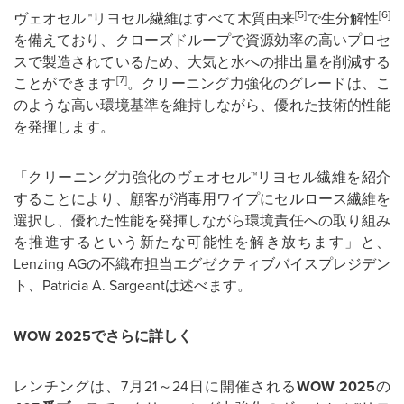
[5]
[6]
ヴェオセル™リヨセル繊維はすべて木質由来
で生分解性
を備えており、クローズドループで資源効率の高いプロセ
スで製造されているため、大気と水への排出量を削減する
[7]
ことができます
。クリーニング力強化のグレードは、こ
のような高い環境基準を維持しながら、優れた技術的性能
を発揮します。
「クリーニング力強化のヴェオセル™リヨセル繊維を紹介
することにより、顧客が消毒用ワイプにセルロース繊維を
選択し、優れた性能を発揮しながら環境責任への取り組み
を推進するという新たな可能性を解き放ちます」と、
Lenzing AGの不織布担当エグゼクティブバイスプレジデン
ト、Patricia A. Sargeantは述べます。
WOW 2025
でさらに詳しく
レンチングは、7月21～24日に開催される
WOW 2025
の