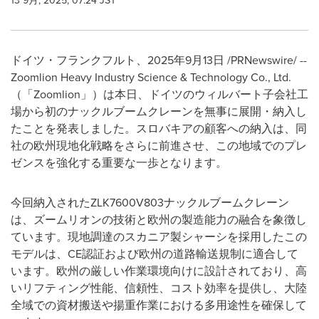
13 9月, 2025, 07:24 JST
ドイツ・フランクフルト、2025年9月13日 /PRNewswire/ --
Zoomlion Heavy Industry Science & Technology Co., Ltd.
（「Zoomlion」）は本日、ドイツのウィルバート子会社工
場から初のナックルブームクレーンを無事に展開・納入し
たことを発表しました。スロバキアの顧客への納入は、同
社の欧州現地化戦略をさらに前進させ、この地域でのプレ
ゼンスを強化する重要な一歩となります。
今回納入されたZLK7600V803ナックルブームクレーン
は、ズームリオンの技術と欧州の製造能力の融合を象徴し
ています。現地調達のスカニア製シャーシを採用したこの
モデルは、CE認証および欧州の道路輸送規制に適合して
います。欧州の厳しい作業環境向けに設計されており、高
いリフティング性能、信頼性、コスト効率を提供し、大陸
全域での資材搬送や揚重作業における多用途性を確保して