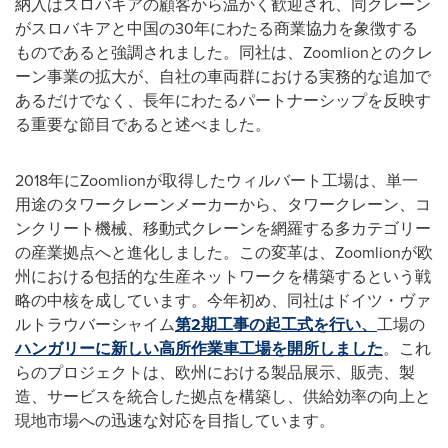
納入はスロバキアの顧客から温かく歓迎され、同クレーン
がスロバキアと中国の30年にわたる商業協力を象徴する
ものであると強調されました。同社は、Zoomlionとのクレ
ーン事業の拡大が、自社の車両群における実務的な追加で
あるだけでなく、長年にわたるパートナーシップを反映す
る重要な節目であると述べました。
2018年にZoomlionが取得したウィルバート工場は、単一
用途のタワークレーンメーカーから、タワークレーン、コ
ンクリート機械、移動式クレーンを網羅する多カテゴリー
の産業拠点へと進化しました。この変革は、Zoomlionが欧
州における包括的な生産ネットワークを構築するという戦
略の中核を成しています。今年初め、同社はドイツ・ヴァ
ルトラウバーシャイム
第2期工事の起工式を行い、
工場の
ハンガリーに新しい高所作業車工場を開所しました
。これ
らのプロジェクトは、欧州における製品展示、販売、製
造、サービスを統合した拠点を構築し、供給効率の向上と
現地市場への迅速な対応を目指しています。