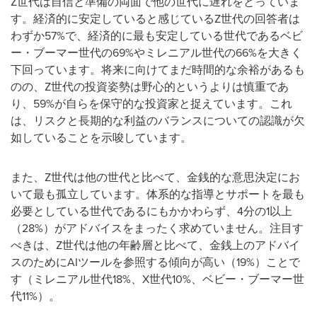
Z世代は自信と準備の両面で他の世代に遅れをとっていま
す。経済的に安定していると感じているZ世代の回答者は
わずか57%で、経済的に最も安定している世代であるベビ
ー・ブーマー世代の69%やミレニアル世代の66%を大きく
下回っています。将来に向けてまだ時間的な余裕があるも
のの、Z世代の投資姿勢は野心的というよりは慎重であ
り、59%が自らを保守的な投資家と捉えています。これ
は、リスクと長期的な利益のバランスについての認識が欠
如していることを示唆しています。
また、Z世代は他の世代と比べて、金銭的な意思決定にお
いて最も孤立しています。体系的な指導とサポートを最も
必要としている世代であるにもかかわらず、4分の1以上
（28%）がアドバイスをまったく求めていません。注目す
べきは、Z世代は他の年齢層と比べて、金銭上のアドバイ
スのためにAIツールを参照する傾向が高い（19%）ことで
す（ミレニアル世代18%、X世代10%、ベビー・ブーマー世
代11%）。