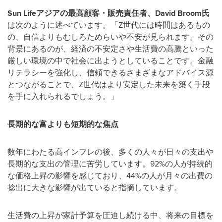
Sun Life
アジアの最高顧客・販売責任者、
David Broom
氏
は次のように述べています。「Z世代には時間はあるもの
の、自信よりもむしろためらいや不安が見られます。その
背景にあるのが、経済の不安定さや生活費の高騰といった
厳しい環境の中で社会に出ようとしていることです。金融
リテラシーを強化し、信頼できるさまざまなアドバイス源
とつながることで、Z世代はより安定した未来を築く手段
を手に入れられるでしょう。」
長期的な富よりも短期的な焦点
数年にわたる高インフレの後、多くの人々が日々の支出や
長期的な支出の管理に苦労しています。92%の人が持続的
な価格上昇の影響を感じており、44%の人が月々の出費の
捻出に大きな影響が出ていると指摘しています。
生活費の上昇が家計予算を圧迫し続ける中、将来の目標を