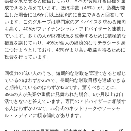
義務を果たせると確信しており、82%が長期貯蓄目標を達
成できると考えています。ほぼ半数（45%）が、危機が発
生した場合には6か月以上経済的に自立できると回答して
います。このグループは専門家のアドバイスを求める傾向
も高く、40%がファイナンシャル・アドバイザーと連携し
ています。多くの人が財務状況を改善するために積極的な
措置を講じており、49%が個人の経済的なリテラシーを身
につけようとしており、45%がより高い収益を得るために
投資を行っています。
回復力の低い人のうち、短期的な財政を管理できると感じ
ているのはわずか25%で、長期的な財政目標を達成できる
と期待しているのはわずか13%です。驚くべきことに、
89%の人が失業や重病に見舞われた場合、6か月以上は自
活できないと答えています。専門のアドバイザーに相談す
る人はわずか27%で、非公式のネットワークやソーシャ
ル・メディアに頼る傾向があります。