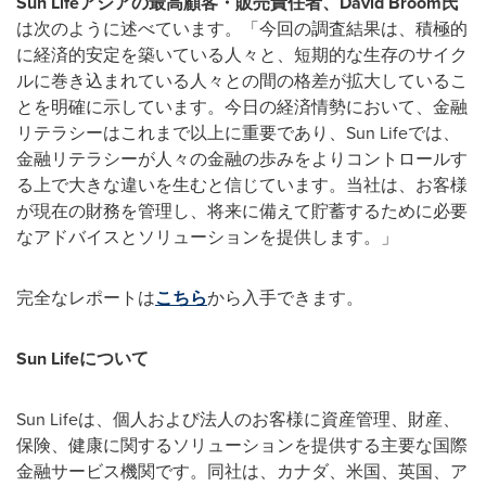
Sun Life
アジアの最高顧客・販売責任者、
David Broom
氏
は次のように述べています。「今回の調査結果は、積極的
に経済的安定を築いている人々と、短期的な生存のサイク
ルに巻き込まれている人々との間の格差が拡大しているこ
とを明確に示しています。今日の経済情勢において、金融
リテラシーはこれまで以上に重要であり、Sun Lifeでは、
金融リテラシーが人々の金融の歩みをよりコントロールす
る上で大きな違いを生むと信じています。当社は、お客様
が現在の財務を管理し、将来に備えて貯蓄するために必要
なアドバイスとソリューションを提供します。」
完全なレポートは
こちら
から入手できます。
Sun Life
について
Sun Lifeは、個人および法人のお客様に資産管理、財産、
保険、健康に関するソリューションを提供する主要な国際
金融サービス機関です。同社は、カナダ、米国、英国、ア