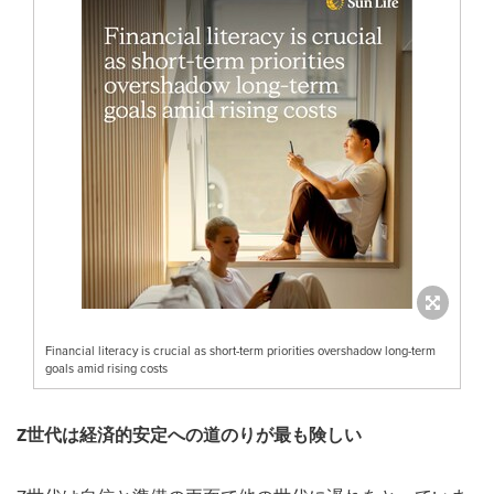
Financial literacy is crucial as short-term priorities overshadow long-term
goals amid rising costs
Z
世代は経済的安定への道のりが最も険しい