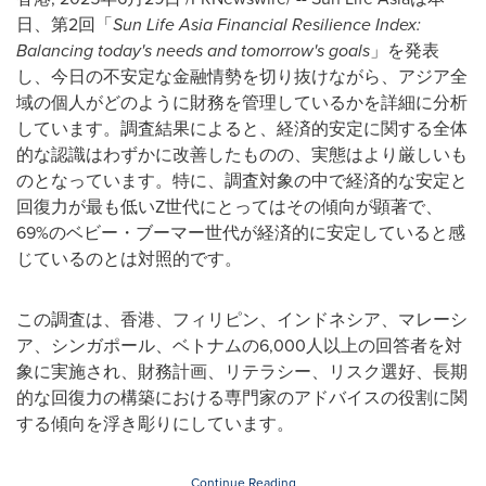
日、第2回「
Sun Life Asia Financial Resilience Index:
Balancing today's needs and tomorrow's goals
」を発表
し、今日の不安定な金融情勢を切り抜けながら、アジア全
域の個人がどのように財務を管理しているかを詳細に分析
しています。調査結果によると、経済的安定に関する全体
的な認識はわずかに改善したものの、実態はより厳しいも
のとなっています。特に、調査対象の中で経済的な安定と
回復力が最も低いZ世代にとってはその傾向が顕著で、
69%のベビー・ブーマー世代が経済的に安定していると感
じているのとは対照的です。
この調査は、香港、フィリピン、インドネシア、マレーシ
ア、シンガポール、ベトナムの6,000人以上の回答者を対
象に実施され、財務計画、リテラシー、リスク選好、長期
的な回復力の構築における専門家のアドバイスの役割に関
する傾向を浮き彫りにしています。
Continue Reading