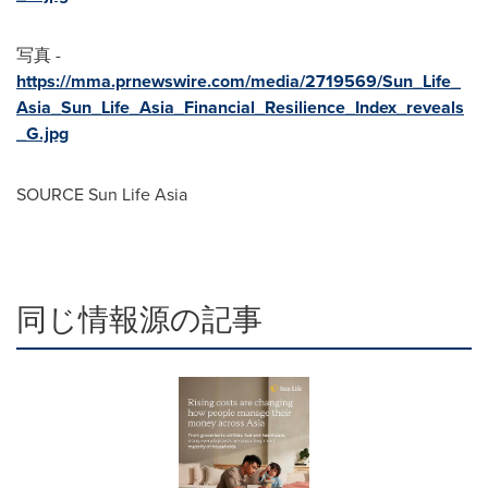
写真 -
https://mma.prnewswire.com/media/2719569/Sun_Life_
Asia_Sun_Life_Asia_Financial_Resilience_Index_reveals
_G.jpg
SOURCE Sun Life Asia
同じ情報源の記事